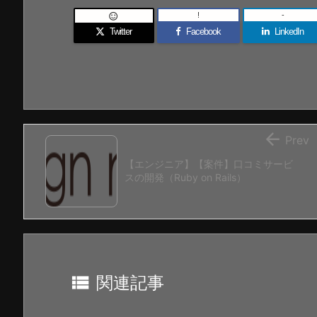
!
-

Twitter
Facebook
LinkedIn

Prev
【エンジニア】【案件】口コミサービ
スの開発（Ruby on Rails）

関連記事