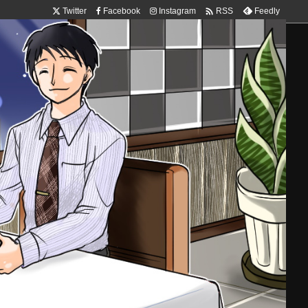

Twitter
Facebook
Instagram
Feedly
RSS