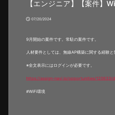
【エンジニア】【案件】Wi

07/20/2024
9月開始の案件です。常駐の案件です。
人材要件としては、無線AP構築に関する経験と
※全文表示にはログインが必要です。
https://assign-navi.jp/opportunities/120633/d
#WiFi環境