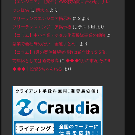
【エンジニア】【案件】AWS技術問い合わせ、ナレ
ッジ提供
に
鶴大地
より
フリーランスエンジニア掲示板
に
2
より
フリーランスエンジニア掲示板
に
テスト用
より
【コラム】中小企業デジタル化応援隊事業の傾向
に
副業で会社辞めたい - 金速まとめ+
より
【コラム】1月の案件希望者指数は前年比で5.5倍、
前年比としては過去最高
に
◆◆◆1月の市況 その6
◆◆◆ | 投資5ちゃんねる
より