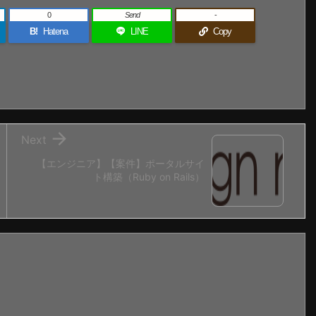
0
Send
-
B!
Hatena
LINE
Copy

Next
【エンジニア】【案件】ポータルサイ
ト構築（Ruby on Rails）