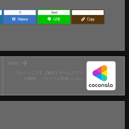
0
Send
-
B!
Hatena
LINE
Copy

Next
【エンジニア】【案件】ゲームアプリ
の解析、プログラム作成（Lua）