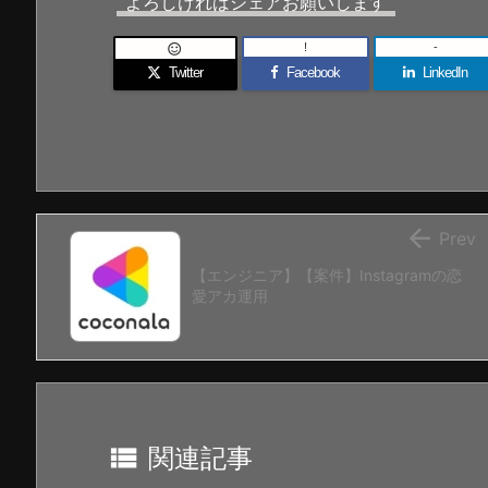
よろしければシェアお願いします
!
-

Twitter
Facebook
LinkedIn

Prev
【エンジニア】【案件】Instagramの恋
愛アカ運用

関連記事