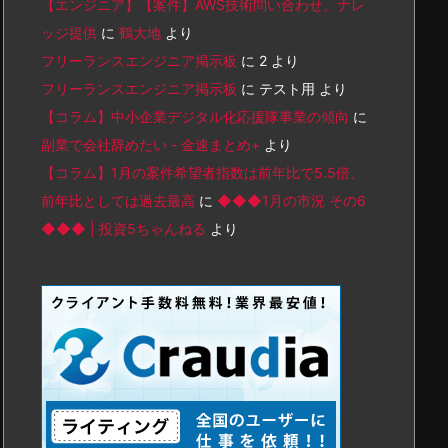
【エンジニア】【案件】AWS技術問い合わせ、ナレ
ッジ提供
に
鶴大地
より
フリーランスエンジニア掲示板
に
2
より
フリーランスエンジニア掲示板
に
テスト用
より
【コラム】中小企業デジタル化応援隊事業の傾向
に
副業で会社辞めたい - 金速まとめ+
より
【コラム】1月の案件希望者指数は前年比で5.5倍、
前年比としては過去最高
に
◆◆◆1月の市況 その6
◆◆◆ | 投資5ちゃんねる
より