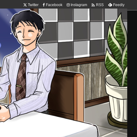

Twitter
Facebook
Instagram
Feedly
RSS