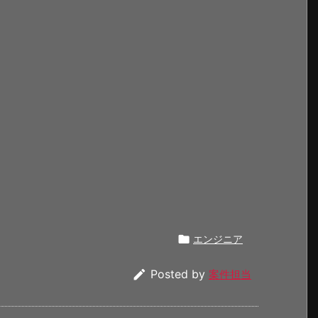

エンジニア

Posted by
案件担当