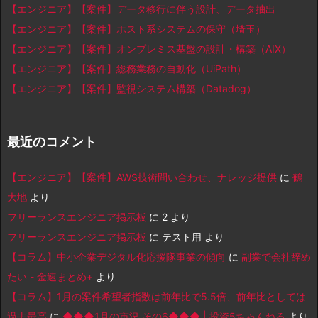
【エンジニア】【案件】データ移行に伴う設計、データ抽出
【エンジニア】【案件】ホスト系システムの保守（埼玉）
【エンジニア】【案件】オンプレミス基盤の設計・構築（AIX）
【エンジニア】【案件】総務業務の自動化（UiPath）
【エンジニア】【案件】監視システム構築（Datadog）
最近のコメント
【エンジニア】【案件】AWS技術問い合わせ、ナレッジ提供
に
鶴
大地
より
フリーランスエンジニア掲示板
に
2
より
フリーランスエンジニア掲示板
に
テスト用
より
【コラム】中小企業デジタル化応援隊事業の傾向
に
副業で会社辞め
たい - 金速まとめ+
より
【コラム】1月の案件希望者指数は前年比で5.5倍、前年比としては
過去最高
に
◆◆◆1月の市況 その6◆◆◆ | 投資5ちゃんねる
より