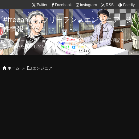

Twitter
Facebook
Instagram
Feedly
RSS
#freeanken フリーランスエンジニア 案
件情報
専業フリーランス・副業向け案件を毎日更新！公開日が明記された
案件のみを公開しています。

ホーム
>

エンジニア