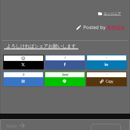

エンジニア

Posted by
案件担当
よろしければシェアお願いします
!
-

0
Send
-
B!
Copy

Next