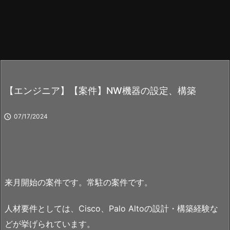
【エンジニア】【案件】NW機器の設定、構築

07/17/2024
来月開始の案件です。常駐の案件です。
人材要件としては、Cisco、Palo Altoの設計・構築経験な
どが挙げられています。