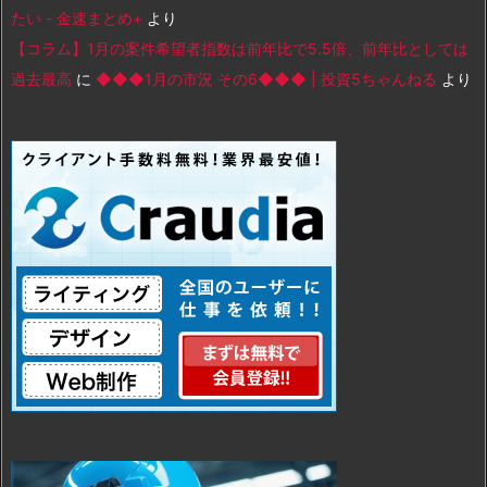
たい - 金速まとめ+
より
【コラム】1月の案件希望者指数は前年比で5.5倍、前年比としては
過去最高
に
◆◆◆1月の市況 その6◆◆◆ | 投資5ちゃんねる
より