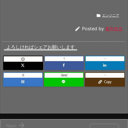

エンジニア

Posted by
案件担当
よろしければシェアお願いします
!
-

0
Send
-
B!
Copy

Next