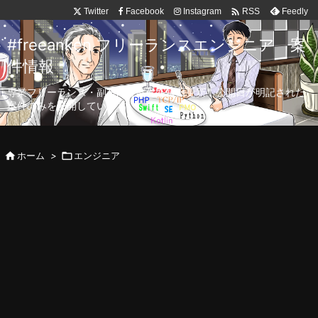

Twitter
Facebook
Instagram
Feedly
RSS
#freeanken フリーランスエンジニア 案
件情報
専業フリーランス・副業向け案件を毎日更新！公開日が明記された
案件のみを公開しています。

ホーム
>

エンジニア