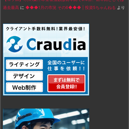
過去最高
に
◆◆◆1月の市況 その6◆◆◆ | 投資5ちゃんねる
より