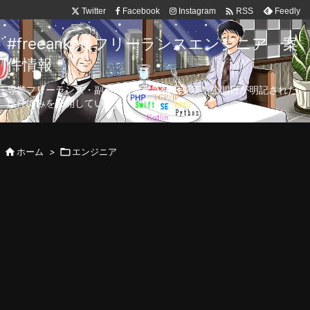

Twitter
Facebook
Instagram
Feedly
RSS
#freeanken フリーランスエンジニア 案
件情報
専業フリーランス・副業向け案件を毎日更新！公開日が明記された
案件のみを公開しています。

ホーム
>

エンジニア