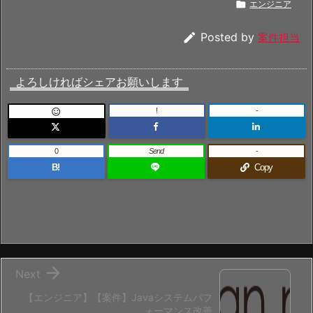

エンジニア

Posted by
案件担当
よろしければシェアお願いします
!
-

0
Send
-
B!
Copy

Next
【エンジニア】【案件】Javaシステムパフ
ォーマンス改善