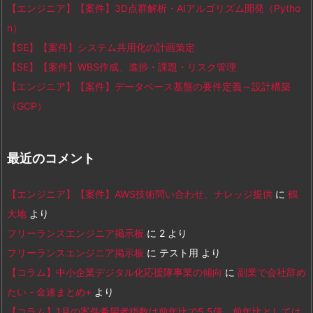
【エンジニア】【案件】3D点群解析・AIアルゴリズム開発（Pytho
n）
【SE】【案件】システム共用化の計画策定
【SE】【案件】WBS作成、進捗・課題・リスク管理
【エンジニア】【案件】データベース基盤の要件定義～設計構築
（GCP）
最近のコメント
【エンジニア】【案件】AWS技術問い合わせ、ナレッジ提供
に
鶴
大地
より
フリーランスエンジニア掲示板
に
2
より
フリーランスエンジニア掲示板
に
テスト用
より
【コラム】中小企業デジタル化応援隊事業の傾向
に
副業で会社辞め
たい - 金速まとめ+
より
【コラム】1月の案件希望者指数は前年比で5.5倍、前年比としては