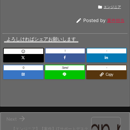

エンジニア

Posted by
案件担当
よろしければシェアお願いします
!
-

0
Send
-
B!
Copy

Next
【エンジニア】【案件】ITサポートデスク