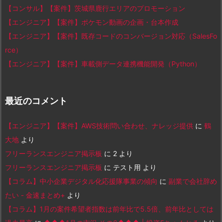
【コンサル】【案件】茨城県鹿行エリアのプロモーション
【エンジニア】【案件】ポケモン動画の企画・台本作成
【エンジニア】【案件】既存コードのコンバージョン対応（SalesFo
rce）
【エンジニア】【案件】車載側データ連携機能開発（Python）
最近のコメント
【エンジニア】【案件】AWS技術問い合わせ、ナレッジ提供
に
鶴
大地
より
フリーランスエンジニア掲示板
に
2
より
フリーランスエンジニア掲示板
に
テスト用
より
【コラム】中小企業デジタル化応援隊事業の傾向
に
副業で会社辞め
たい - 金速まとめ+
より
【コラム】1月の案件希望者指数は前年比で5.5倍、前年比としては