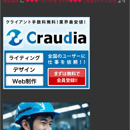
過去最高
に
◆◆◆1月の市況 その6◆◆◆ | 投資5ちゃんねる
より