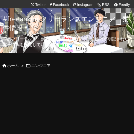

Twitter
Facebook
Instagram
Feedly
RSS
#freeanken フリーランスエンジニア 案
件情報
専業フリーランス・副業向け案件を毎日更新！公開日が明記された
案件のみを公開しています。

ホーム
>

エンジニア