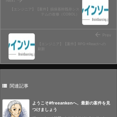
Next
【エンジニア】【案件】損保基幹既存シス
テムの改修（COBOL）

Prev
【エンジニア】【案件】RPG→Reactへの
刷新

関連記事
ようこそ#freeankenへ、最新の案件を見
つけましょう