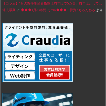
【コラム】1月の案件希望者指数は前年比で5.5倍、前年比としては
過去最高
に
◆◆◆1月の市況 その6◆◆◆ | 投資5ちゃんねる
より