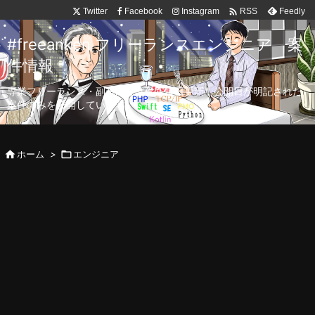

Twitter
Facebook
Instagram
Feedly
RSS
#freeanken フリーランスエンジニア 案
件情報
専業フリーランス・副業向け案件を毎日更新！公開日が明記された
案件のみを公開しています。

ホーム
>

エンジニア