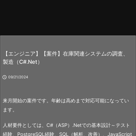
【エンジニア】【案件】在庫関連システムの調査、
製造（C#.Net）

09/21/2024
来月開始の案件です。年齢は高めまで対応可能になってい
ます。
人材要件としては、C#（ASP）.Netでの基本設計～テスト
経験、PostgreSQL経験、SQL（解析、改善）、JavaScript