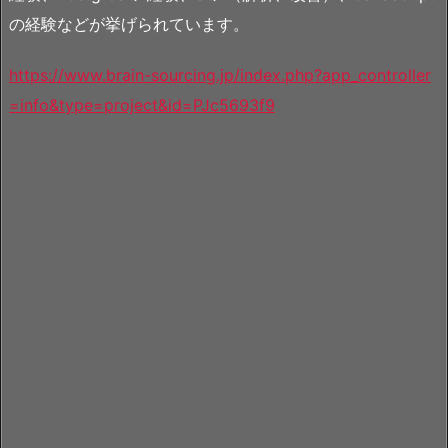
の経験などが挙げられています。
https://www.brain-sourcing.jp/index.php?app_controller
=info&type=project&id=PJc5693f9