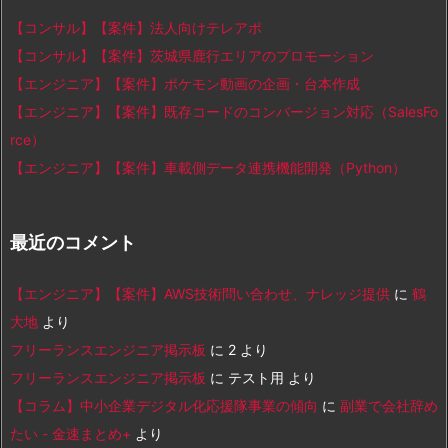
【コンサル】【案件】法人向けテレアポ
【コンサル】【案件】茨城県鹿行エリアのプロモーション
【エンジニア】【案件】ポケモン動画の企画・台本作成
【エンジニア】【案件】既存コードのコンバージョン対応（SalesFo
rce）
【エンジニア】【案件】車載側データ連携機能開発（Python）
最近のコメント
【エンジニア】【案件】AWS技術問い合わせ、ナレッジ提供
に
鶴
大地
より
フリーランスエンジニア掲示板
に
2
より
フリーランスエンジニア掲示板
に
テスト用
より
【コラム】中小企業デジタル化応援隊事業の傾向
に
副業で会社辞め
たい - 金速まとめ+
より