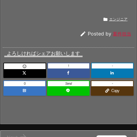

エンジニア

Posted by
案件担当
よろしければシェアお願いします
!
-

0
Send
-
B!
Copy
