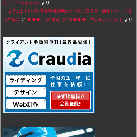
たい - 金速まとめ+
より
【コラム】1月の案件希望者指数は前年比で5.5倍、前年比としては
過去最高
に
◆◆◆1月の市況 その6◆◆◆ | 投資5ちゃんねる
より