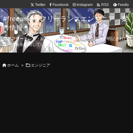

Twitter
Facebook
Instagram
Feedly
RSS
#freeanken フリーランスエンジニア 案
件情報
専業フリーランス・副業向け案件を毎日更新！公開日が明記された
案件のみを公開しています。

ホーム
>

エンジニア