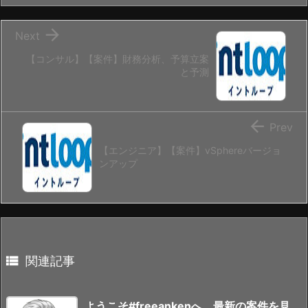

Next
【コンサル】【案件】財務分析、予算立案
と予測

Prev
【エンジニア】【案件】vSphereバージョ
ンアップ

関連記事
ようこそ#freeankenへ、最新の案件を見