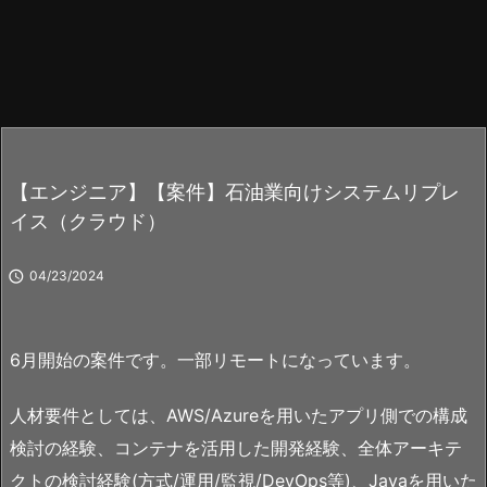
【エンジニア】【案件】石油業向けシステムリプレ
イス（クラウド）

04/23/2024
6月開始の案件です。一部リモートになっています。
人材要件としては、AWS/Azureを用いたアプリ側での構成
検討の経験、コンテナを活用した開発経験、全体アーキテ
クトの検討経験(方式/運用/監視/DevOps等)、Javaを用いた