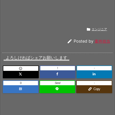

エンジニア

Posted by
案件担当
よろしければシェアお願いします
!
-

0
Send
-
B!
Copy