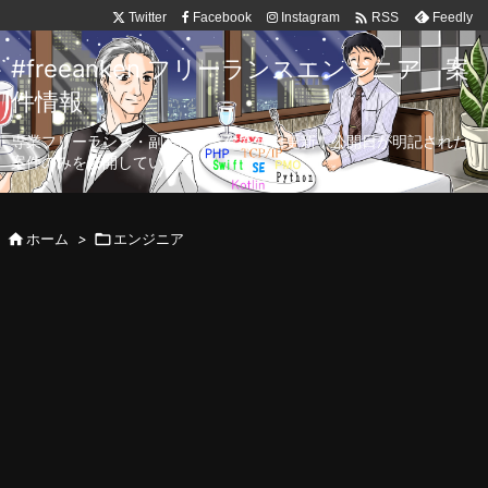

Twitter
Facebook
Instagram
Feedly
RSS
#freeanken フリーランスエンジニア 案
件情報
専業フリーランス・副業向け案件を毎日更新！公開日が明記された
案件のみを公開しています。

ホーム
>

エンジニア