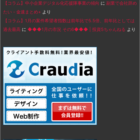
【コラム】中小企業デジタル化応援隊事業の傾向
に
副業で会社辞め
たい - 金速まとめ+
より
【コラム】1月の案件希望者指数は前年比で5.5倍、前年比としては
過去最高
に
◆◆◆1月の市況 その6◆◆◆ | 投資5ちゃんねる
より