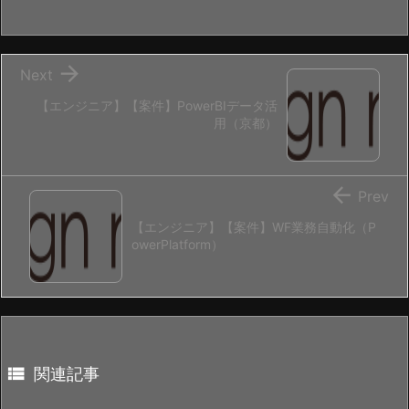

Next
【エンジニア】【案件】PowerBIデータ活
用（京都）

Prev
【エンジニア】【案件】WF業務自動化（P
owerPlatform）

関連記事