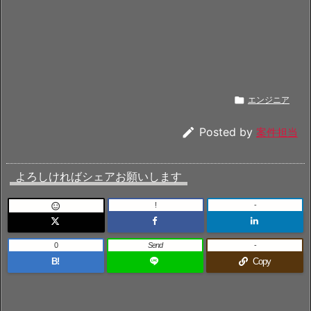

エンジニア

Posted by
案件担当
よろしければシェアお願いします
!
-

0
Send
-
B!
Copy