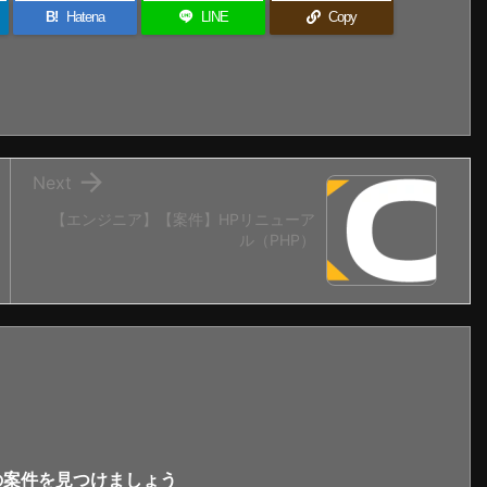
B!
Hatena
LINE
Copy

Next
【エンジニア】【案件】HPリニューア
ル（PHP）
新の案件を見つけましょう