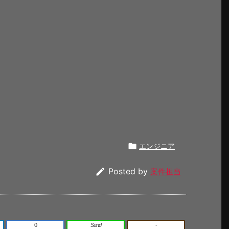

エンジニア

Posted by
案件担当
0
Send
-