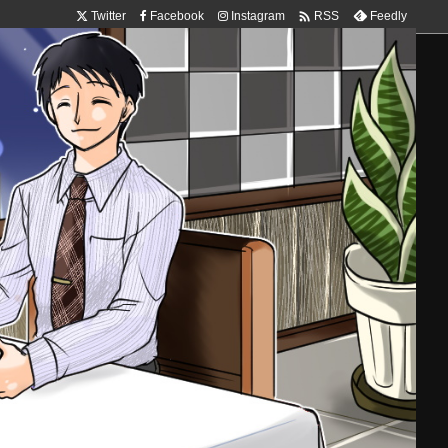

Twitter
Facebook
Instagram
Feedly
RSS