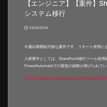
【エンジニア】【案件】ShareP
システム移行

03/25/2024
今週以降開始可能な案件です。リモート併用に
人材要件としては、SharePoint移行ツール
PowerAutomateでの製造の経験が挙げられて
https://freelance.akkodis.co.jp/projects/5901