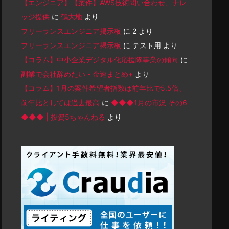
【エンジニア】【案件】AWS技術問い合わせ、ナレ
ッジ提供
に
鶴大地
より
フリーランスエンジニア掲示板
に
2
より
フリーランスエンジニア掲示板
に
テスト用
より
【コラム】中小企業デジタル化応援隊事業の傾向
に
副業で会社辞めたい - 金速まとめ+
より
【コラム】1月の案件希望者指数は前年比で5.5倍、
前年比としては過去最高
に
◆◆◆1月の市況 その6
◆◆◆ | 投資5ちゃんねる
より