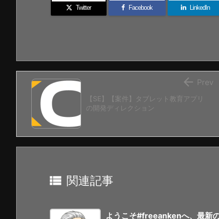
Twitter
Facebook
LinkedIn

Prev
【SE】【案件】タブレット教育アプリ
の開発ディレクション

関連記事
ようこそ#freeankenへ、最