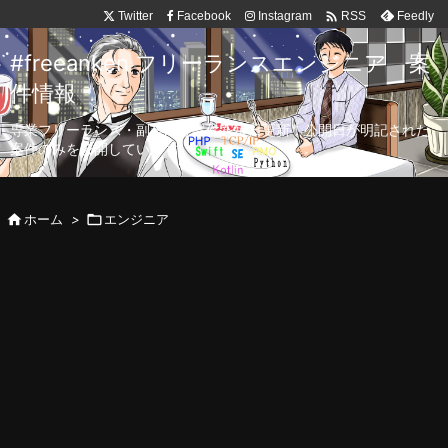

Twitter
Facebook
Instagram
Feedly
RSS
#freeanken フリーランスエンジニア 案
件情報
専業フリーランス・副業向け案件を毎日更新！公開日が明記された
案件のみを公開しています。

ホーム
>

エンジニア