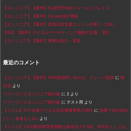
【エンジニア】【案件】払戻受付Webフォームリプレイス
【エンジニア】【案件】Zscaler設計構築
【エンジニア】【案件】意思決定支援エンジンの導入（SQL）
【SE】【案件】デジタルマーケティング施策の立案・実行
【エンジニア】【案件】業務UI設計・実装
最近のコメント
【エンジニア】【案件】AWS技術問い合わせ、ナレッジ提供
に
鶴
大地
より
フリーランスエンジニア掲示板
に
2
より
フリーランスエンジニア掲示板
に
テスト用
より
【コラム】中小企業デジタル化応援隊事業の傾向
に
副業で会社辞め
たい - 金速まとめ+
より
【コラム】1月の案件希望者指数は前年比で5.5倍、前年比としては