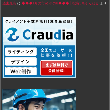
過去最高
に
◆◆◆1月の市況 その6◆◆◆ | 投資5ちゃんねる
より