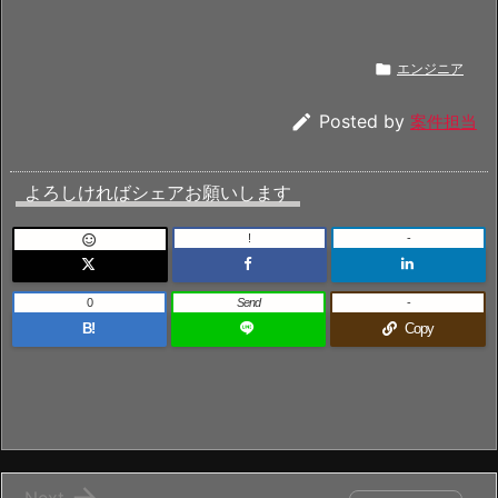

エンジニア

Posted by
案件担当
よろしければシェアお願いします
!
-

0
Send
-
B!
Copy

Next