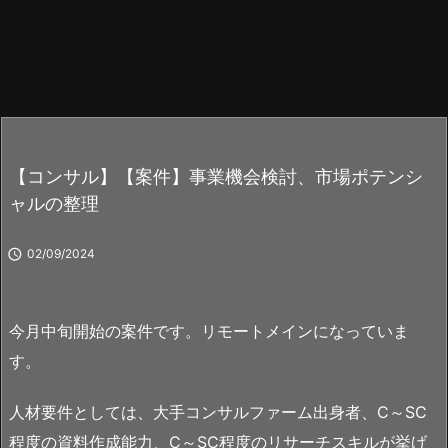
【コンサル】【案件】事業機会検討、市場ポテンシ
ャルの整理

02/09/2024
今月中旬開始の案件です。リモートメインになっていま
す。
人材要件としては、大手コンサルファーム出身者、C～SC
程度の資料作成能力、C～SC程度のリサーチスキルが挙げ