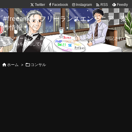

Twitter
Facebook
Instagram
Feedly
RSS
#freeanken フリーランスエンジニア 案
件情報
専業フリーランス・副業向け案件を毎日更新！公開日が明記された
案件のみを公開しています。

ホーム
>

コンサル