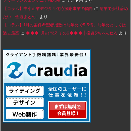
フリーランスエンジニア掲示板
に
テスト用
より
【コラム】中小企業デジタル化応援隊事業の傾向
に
副業で会社辞め
たい - 金速まとめ+
より
【コラム】1月の案件希望者指数は前年比で5.5倍、前年比としては
過去最高
に
◆◆◆1月の市況 その6◆◆◆ | 投資5ちゃんねる
より