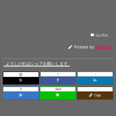

コンサル

Posted by
案件担当
よろしければシェアお願いします
!
-

0
Send
-
B!
Copy