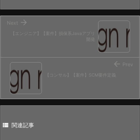

Next
【エンジニア】【案件】損保系Javaアプリ
開発

Prev
【コンサル】【案件】SCM要件定義

関連記事