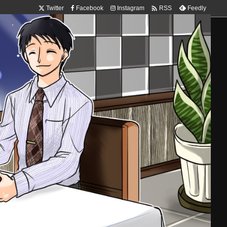

Twitter
Facebook
Instagram
Feedly
RSS