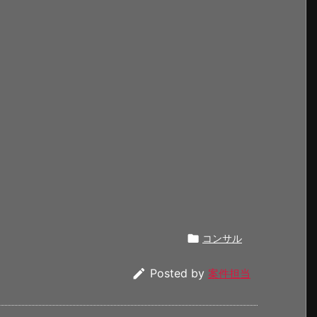

コンサル

Posted by
案件担当