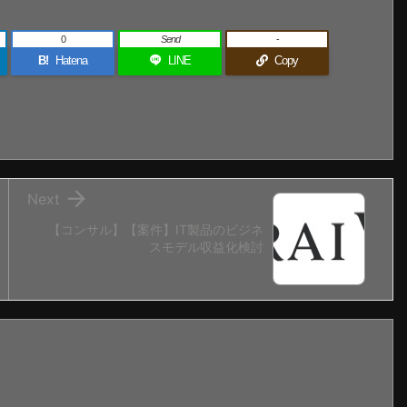
0
Send
-
B!
Hatena
LINE
Copy

Next
【コンサル】【案件】IT製品のビジネ
スモデル収益化検討