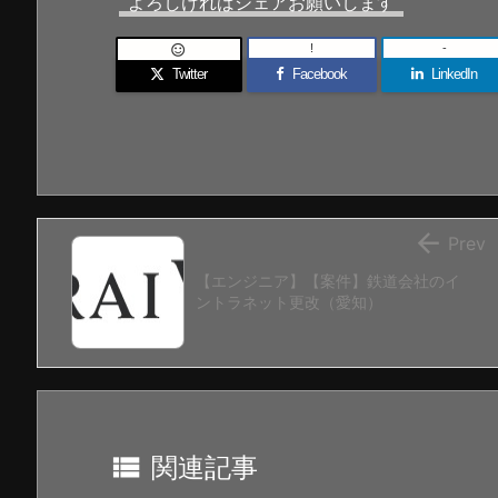
よろしければシェアお願いします
!
-

Twitter
Facebook
LinkedIn

Prev
【エンジニア】【案件】鉄道会社のイ
ントラネット更改（愛知）

関連記事