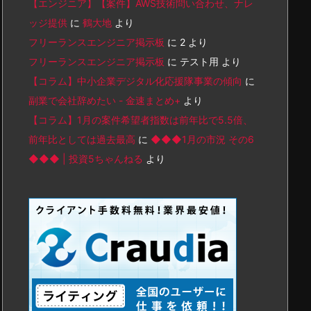
【エンジニア】【案件】AWS技術問い合わせ、ナレ
ッジ提供
に
鶴大地
より
フリーランスエンジニア掲示板
に
2
より
フリーランスエンジニア掲示板
に
テスト用
より
【コラム】中小企業デジタル化応援隊事業の傾向
に
副業で会社辞めたい - 金速まとめ+
より
【コラム】1月の案件希望者指数は前年比で5.5倍、
前年比としては過去最高
に
◆◆◆1月の市況 その6
◆◆◆ | 投資5ちゃんねる
より