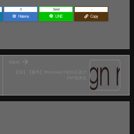
0
Send
-
B!
Hatena
LINE
Copy

Next
【SE】【案件】Windows11化対応及び
FAT端末化