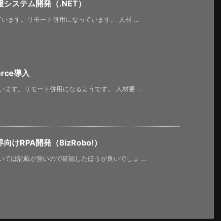
システム開発（.NET）
います。リモート併用になっています。 人材 ...
rce導入
ます。リモート併用になるようです。 人材要 ...
けRPA開発（BizRobo!）
ては記載が無いので確認したほうが良いでしょ ...