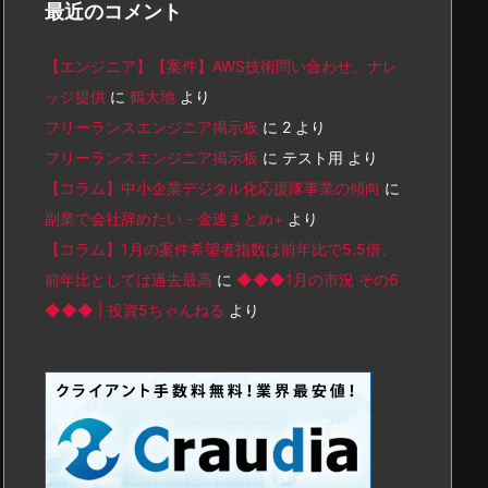
最近のコメント
【エンジニア】【案件】AWS技術問い合わせ、ナレ
ッジ提供
に
鶴大地
より
フリーランスエンジニア掲示板
に
2
より
フリーランスエンジニア掲示板
に
テスト用
より
【コラム】中小企業デジタル化応援隊事業の傾向
に
副業で会社辞めたい - 金速まとめ+
より
【コラム】1月の案件希望者指数は前年比で5.5倍、
前年比としては過去最高
に
◆◆◆1月の市況 その6
◆◆◆ | 投資5ちゃんねる
より