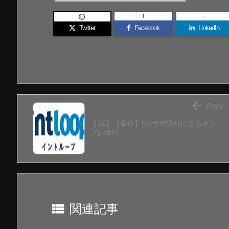
!
-

Twitter
Facebook
LinkedIn

Prev
【SE】【案件】OSサポ切れによるオン
プレ移行

関連記事