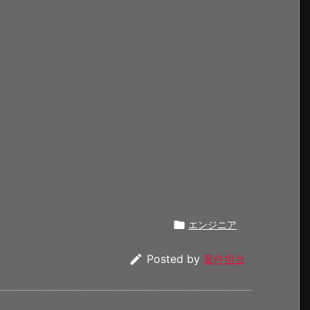

エンジニア

Posted by
案件担当