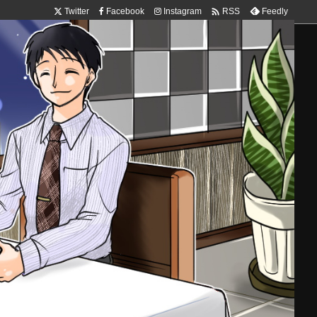

Twitter
Facebook
Instagram
Feedly
RSS