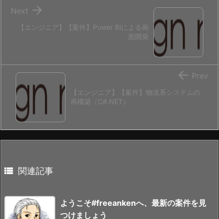

Next
【エンジニア】【案件】Power BIによる画
面開発

Prev
【エンジニア】【案件】物流系システムの
再構築（C#.NET）

関連記事
ようこそ#freeankenへ、最新の案件を見
つけましょう