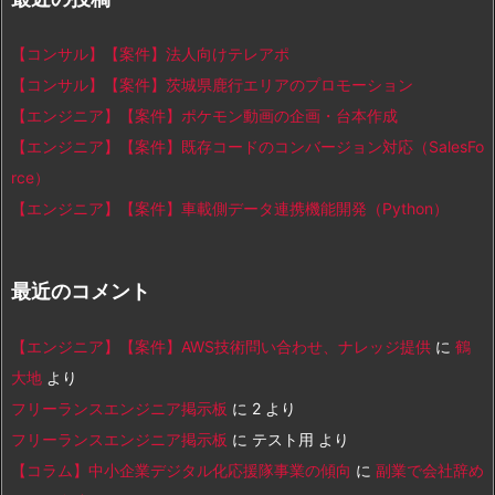
【コンサル】【案件】法人向けテレアポ
【コンサル】【案件】茨城県鹿行エリアのプロモーション
【エンジニア】【案件】ポケモン動画の企画・台本作成
【エンジニア】【案件】既存コードのコンバージョン対応（SalesFo
rce）
【エンジニア】【案件】車載側データ連携機能開発（Python）
最近のコメント
【エンジニア】【案件】AWS技術問い合わせ、ナレッジ提供
に
鶴
大地
より
フリーランスエンジニア掲示板
に
2
より
フリーランスエンジニア掲示板
に
テスト用
より
【コラム】中小企業デジタル化応援隊事業の傾向
に
副業で会社辞め