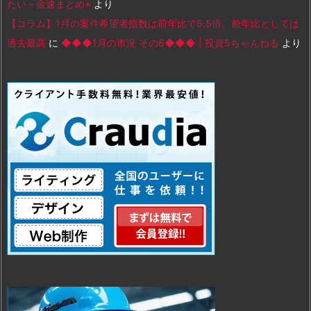
たい - 金速まとめ+
より
【コラム】1月の案件希望者指数は前年比で5.5倍、前年比としては
過去最高
に
◆◆◆1月の市況 その6◆◆◆ | 投資5ちゃんねる
より