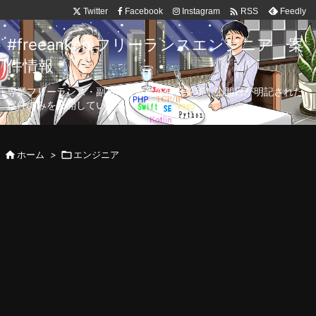

Twitter
Facebook
Instagram
Feedly
RSS
#freeanken フリーランスエンジニア 案
件情報
専業フリーランス・副業向け案件を毎日更新！公開日が明記された
案件のみを公開しています。

ホーム
>

エンジニア