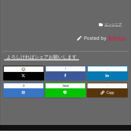

エンジニア

Posted by
案件担当
よろしければシェアお願いします
!
-

0
Send
-
B!
Copy