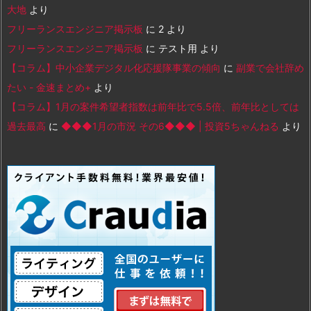
大地
より
フリーランスエンジニア掲示板
に
2
より
フリーランスエンジニア掲示板
に
テスト用
より
【コラム】中小企業デジタル化応援隊事業の傾向
に
副業で会社辞め
たい - 金速まとめ+
より
【コラム】1月の案件希望者指数は前年比で5.5倍、前年比としては
過去最高
に
◆◆◆1月の市況 その6◆◆◆ | 投資5ちゃんねる
より