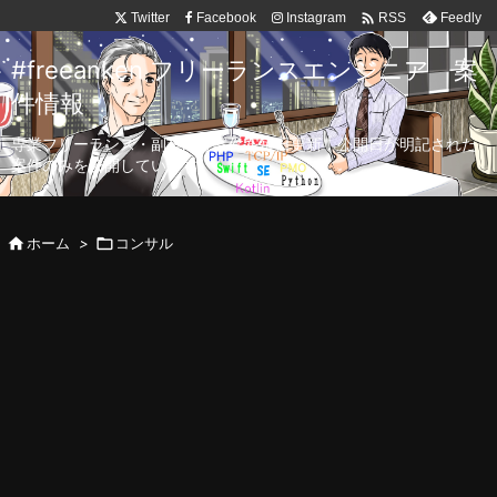

Twitter
Facebook
Instagram
Feedly
RSS
#freeanken フリーランスエンジニア 案
件情報
専業フリーランス・副業向け案件を毎日更新！公開日が明記された
案件のみを公開しています。

ホーム
>

コンサル