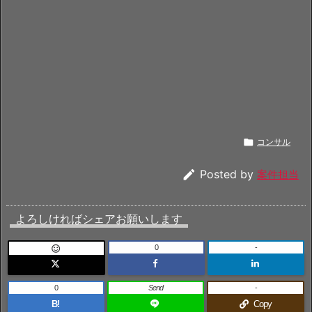

コンサル

Posted by
案件担当
よろしければシェアお願いします
0
-

0
Send
-
B!
Copy