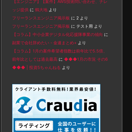
【エンジニア】【案件】AWS技術問い合わせ、ナレ
ッジ提供
に
鶴大地
より
フリーランスエンジニア掲示板
に
2
より
フリーランスエンジニア掲示板
に
テスト用
より
【コラム】中小企業デジタル化応援隊事業の傾向
に
副業で会社辞めたい - 金速まとめ+
より
【コラム】1月の案件希望者指数は前年比で5.5倍、
前年比としては過去最高
に
◆◆◆1月の市況 その6
◆◆◆ | 投資5ちゃんねる
より