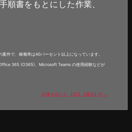
や手順書をもとにした作業、
の案件で、稼働率は40パーセント以上になっています。
ce 365 (O365)、Microsoft Teams の使用経験などが
記事を読む
【SE】【案件】作 ...