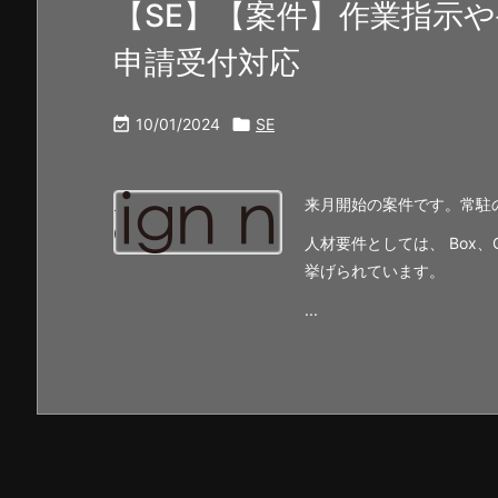
【SE】【案件】作業指示
申請受付対応

10/01/2024

SE
来月開始の案件です。常駐
人材要件としては、 Box、Offi
挙げられています。
...