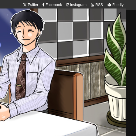

Twitter
Facebook
Instagram
Feedly
RSS