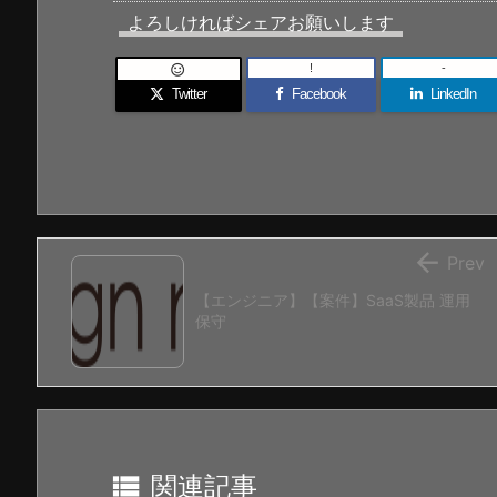
よろしければシェアお願いします
!
-

Twitter
Facebook
LinkedIn

Prev
【エンジニア】【案件】SaaS製品 運用
保守

関連記事