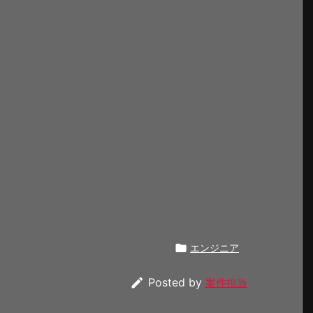

エンジニア

Posted by
案件担当