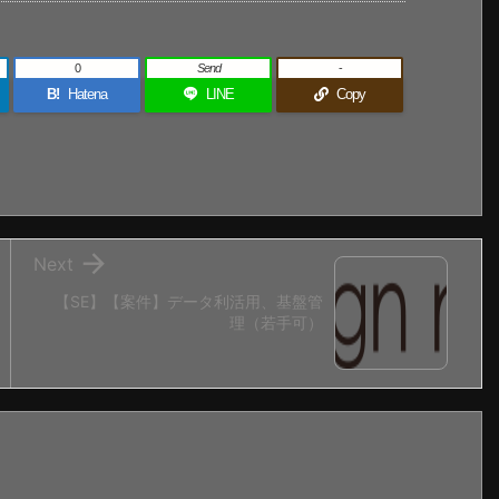
0
Send
-
B!
Hatena
LINE
Copy

Next
【SE】【案件】データ利活用、基盤管
理（若手可）