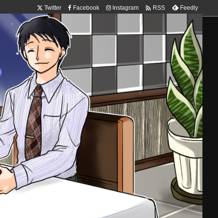

Twitter
Facebook
Instagram
Feedly
RSS