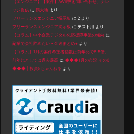
【エンジニア】【案件】AWS技術問い合わせ、ナレ
ッジ提供
に
鶴大地
より
フリーランスエンジニア掲示板
に
2
より
フリーランスエンジニア掲示板
に
テスト用
より
【コラム】中小企業デジタル化応援隊事業の傾向
に
副業で会社辞めたい - 金速まとめ+
より
【コラム】1月の案件希望者指数は前年比で5.5倍、
前年比としては過去最高
に
◆◆◆1月の市況 その6
◆◆◆ | 投資5ちゃんねる
より