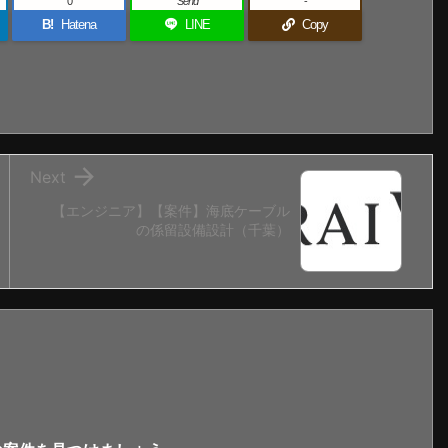
0
Send
-
B!
Hatena
LINE
Copy

Next
【エンジニア】【案件】海底ケーブル
の係留設備設計（千葉）