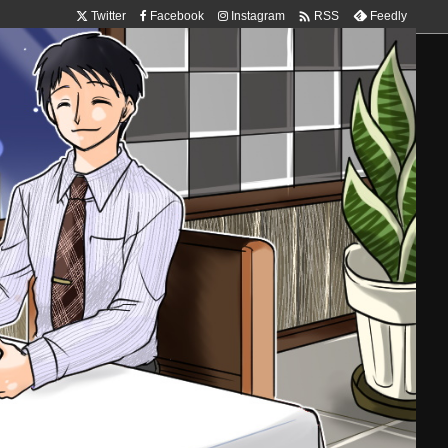

Twitter
Facebook
Instagram
Feedly
RSS