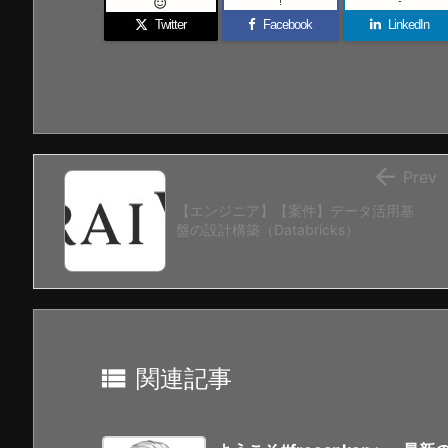
!
-

Twitter
Facebook
LinkedIn

Prev
【エンジニア】【案件】データ活用基
盤の設計構築（Databricks）

関連記事