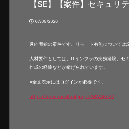
【SE】【案件】セキュリ

07/08/2026
月内開始の案件です。リモート有無については
人材要件としては、ITインフラの実務経験、セ
作成の経験などが挙げられています。
※全文表示にはログインが必要です。
https://freeconsultant.jp/job/MW40722