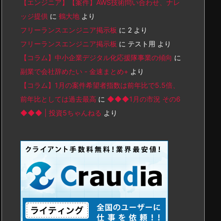
【エンジニア】【案件】AWS技術問い合わせ、ナレ
ッジ提供
に
鶴大地
より
フリーランスエンジニア掲示板
に
2
より
フリーランスエンジニア掲示板
に
テスト用
より
【コラム】中小企業デジタル化応援隊事業の傾向
に
副業で会社辞めたい - 金速まとめ+
より
【コラム】1月の案件希望者指数は前年比で5.5倍、
前年比としては過去最高
に
◆◆◆1月の市況 その6
◆◆◆ | 投資5ちゃんねる
より