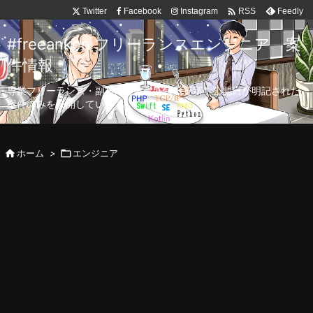

Twitter
Facebook
Instagram
Feedly
RSS
#freeanken フリーランスエンジニア 案
件情報
専業フリーランス・副業向け案件を毎日更新！公開日が明記された
案件のみを公開しています。

ホーム
>

エンジニア