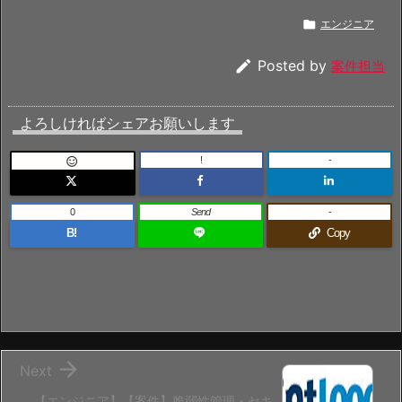

エンジニア

Posted by
案件担当
よろしければシェアお願いします
!
-

0
Send
-
B!
Copy

Next
【エンジニア】【案件】脆弱性管理・セキ