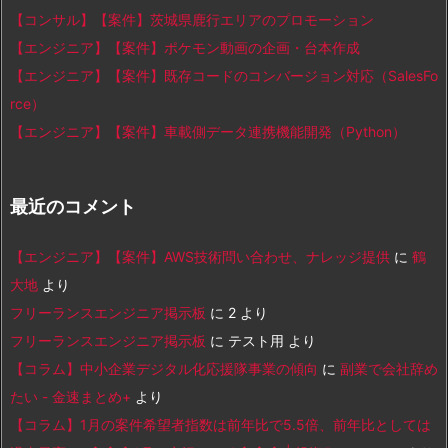
【コンサル】【案件】茨城県鹿行エリアのプロモーション
【エンジニア】【案件】ポケモン動画の企画・台本作成
【エンジニア】【案件】既存コードのコンバージョン対応（SalesFo
rce）
【エンジニア】【案件】車載側データ連携機能開発（Python）
最近のコメント
【エンジニア】【案件】AWS技術問い合わせ、ナレッジ提供
に
鶴
大地
より
フリーランスエンジニア掲示板
に
2
より
フリーランスエンジニア掲示板
に
テスト用
より
【コラム】中小企業デジタル化応援隊事業の傾向
に
副業で会社辞め
たい - 金速まとめ+
より
【コラム】1月の案件希望者指数は前年比で5.5倍、前年比としては