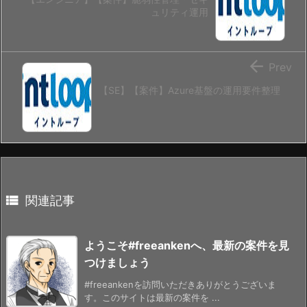
ュリティ運用

Prev
【SE】【案件】Azure基盤の運用要件整理

関連記事
ようこそ#freeankenへ、最新の案件を見
つけましょう
#freeankenを訪問いただきありがとうございま
す。このサイトは最新の案件を ...