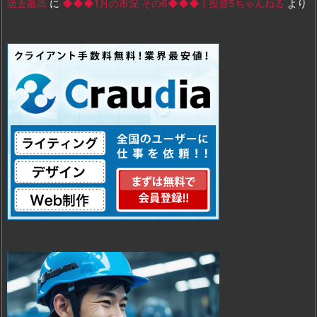
過去最高
に
◆◆◆1月の市況 その6◆◆◆ | 投資5ちゃんねる
より