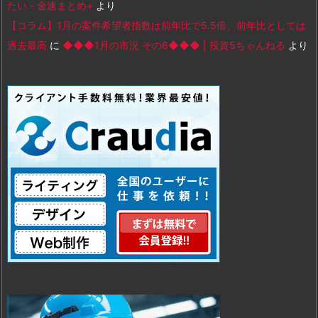
たい - 金速まとめ+
より
【コラム】1月の案件希望者指数は前年比で5.5倍、前年比としては
過去最高
に
◆◆◆1月の市況 その6◆◆◆ | 投資5ちゃんねる
より