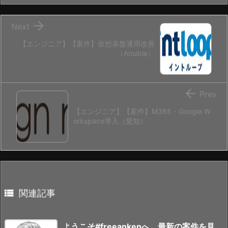

Next
【エンジニア】【案件】仮想基盤運用改善
（Ansible）

Prev
【エンジニア】【案件】M365・Google W
orkspace導入（愛知）

関連記事
ようこそ#freeankenへ、最新の案件を見