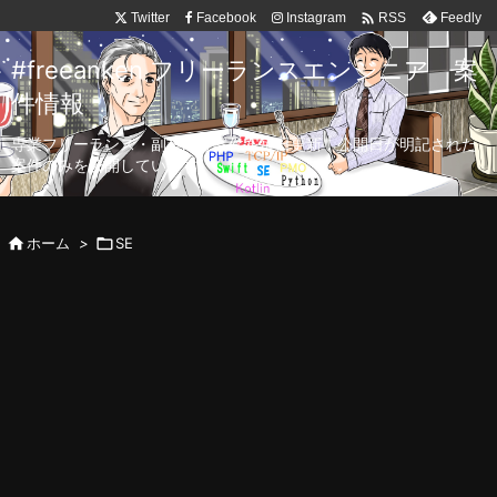

Twitter
Facebook
Instagram
Feedly
RSS
#freeanken フリーランスエンジニア 案
件情報
専業フリーランス・副業向け案件を毎日更新！公開日が明記された
案件のみを公開しています。

ホーム
>

SE