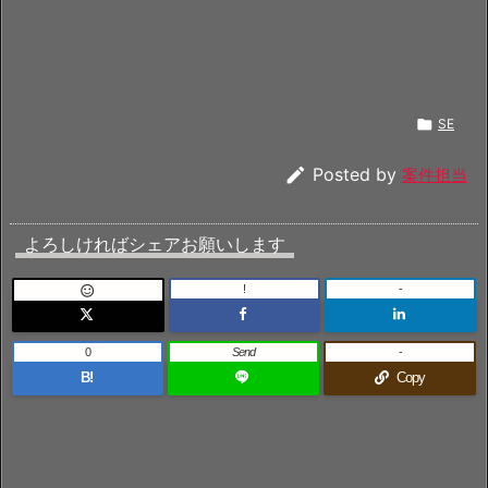

SE

Posted by
案件担当
よろしければシェアお願いします
!
-

0
Send
-
B!
Copy