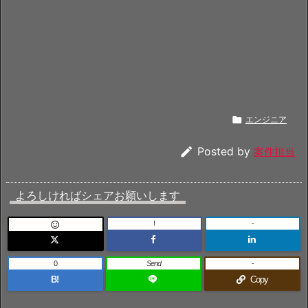

エンジニア

Posted by
案件担当
よろしければシェアお願いします
!
-

0
Send
-
B!
Copy