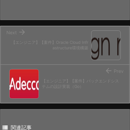

Next
【エンジニア】【案件】Oracle Cloud Infr
astructure環境構築

Prev
【エンジニア】【案件】バックエンドシス
テムの設計実装（Go）

関連記事