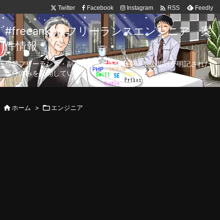

Twitter
Facebook
Instagram
Feedly
RSS
#freeanken フリーランスエンジニア 案
件情報
専業フリーランス・副業向け案件を毎日更新！公開日が明記された
案件のみを公開しています。

ホーム
>

エンジニア