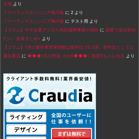
大地
より
フリーランスエンジニア掲示板
に
2
より
フリーランスエンジニア掲示板
に
テスト用
より
【コラム】中小企業デジタル化応援隊事業の傾向
に
副業で会社辞め
たい - 金速まとめ+
より
【コラム】1月の案件希望者指数は前年比で5.5倍、前年比としては
過去最高
に
◆◆◆1月の市況 その6◆◆◆ | 投資5ちゃんねる
より