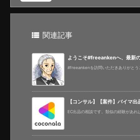

関連記事
ようこそ#freeankenへ、最
#freeankenを訪問いただきありがと
【コンサル】【案件】バイマ出
EC出品の相談です。類似の経験があれば