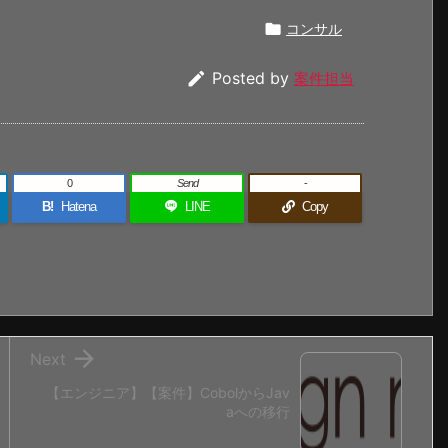

コンサル

Posted by
案件担当
0
Send
-
B!
Hatena
LINE
Copy

Next
【エンジニア】【案件】CobolからJav
aへの移行