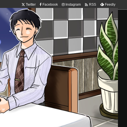

Twitter
Facebook
Instagram
Feedly
RSS