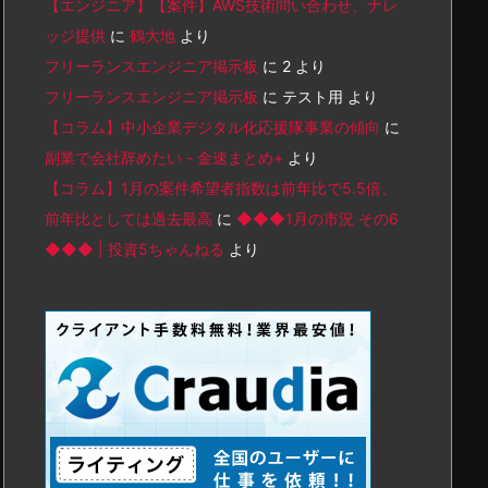
【エンジニア】【案件】AWS技術問い合わせ、ナレ
ッジ提供
に
鶴大地
より
フリーランスエンジニア掲示板
に
2
より
フリーランスエンジニア掲示板
に
テスト用
より
【コラム】中小企業デジタル化応援隊事業の傾向
に
副業で会社辞めたい - 金速まとめ+
より
【コラム】1月の案件希望者指数は前年比で5.5倍、
前年比としては過去最高
に
◆◆◆1月の市況 その6
◆◆◆ | 投資5ちゃんねる
より