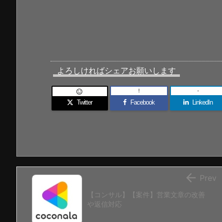
よろしければシェアお願いします
!
-

Twitter
Facebook
LinkedIn

Prev
【コンサル】【案件】営業文章の改善
や返信対応