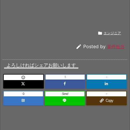

エンジニア

Posted by
案件担当
よろしければシェアお願いします
!
-

0
Send
-
B!
Copy