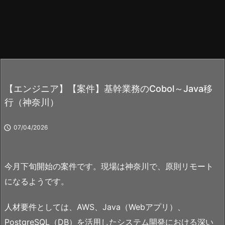
【エンジニア】【案件】基幹業務のCobol～Java移
行（神奈川）

07/04/2026
今月下旬開始の案件です。現場は神奈川で、原則リモート
になるようです。
人材要件としては、AWS、Java（Webアプリ）、
PostgreSQL（DB）を活用したシステム開発における深い