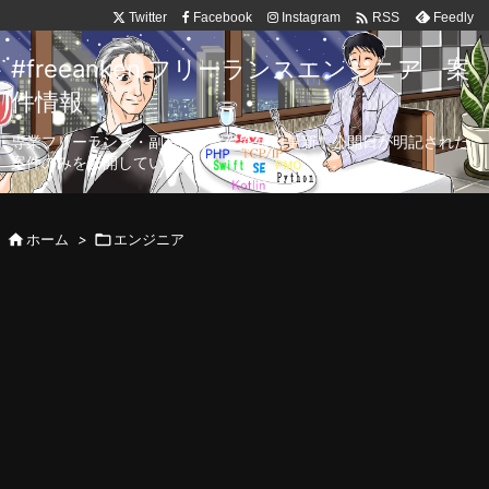

Twitter
Facebook
Instagram
Feedly
RSS
#freeanken フリーランスエンジニア 案
件情報
専業フリーランス・副業向け案件を毎日更新！公開日が明記された
案件のみを公開しています。

ホーム
>

エンジニア