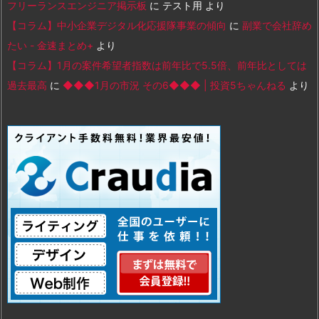
フリーランスエンジニア掲示板
に
テスト用
より
【コラム】中小企業デジタル化応援隊事業の傾向
に
副業で会社辞め
たい - 金速まとめ+
より
【コラム】1月の案件希望者指数は前年比で5.5倍、前年比としては
過去最高
に
◆◆◆1月の市況 その6◆◆◆ | 投資5ちゃんねる
より