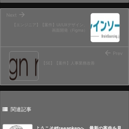

Next
【エンジニア】【案件】UI/UXデザイン、
画面開発（Figma）

Prev
【SE】【案件】人事業務改善

関連記事
ようこそ#freeankenへ、最新の案件を見