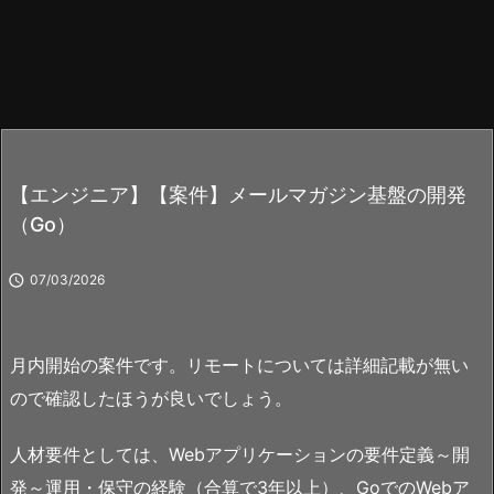
【エンジニア】【案件】メールマガジン基盤の開発
（Go）

07/03/2026
月内開始の案件です。リモートについては詳細記載が無い
ので確認したほうが良いでしょう。
人材要件としては、Webアプリケーションの要件定義～開
発～運用・保守の経験（合算で3年以上）、GoでのWebア