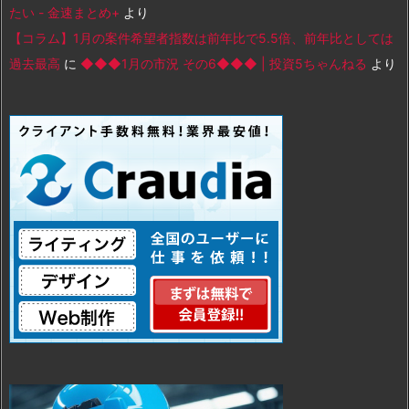
たい - 金速まとめ+
より
【コラム】1月の案件希望者指数は前年比で5.5倍、前年比としては
過去最高
に
◆◆◆1月の市況 その6◆◆◆ | 投資5ちゃんねる
より