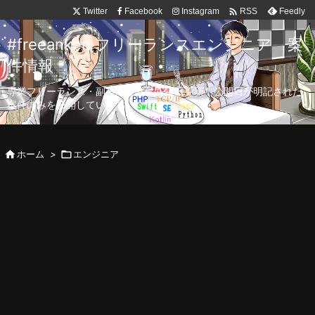

Twitter
Facebook
Instagram
Feedly
RSS
#freeanken フリーランスエンジニア 案
件情報
専業フリーランス・副業向け案件を毎日更新！公開日が明記された
案件のみを公開しています。

ホーム
>

エンジニア