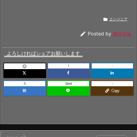

エンジニア

Posted by
案件担当
よろしければシェアお願いします
!
-

0
Send
-
B!
Copy
