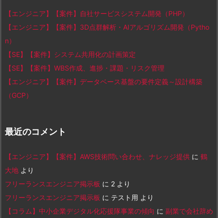
【エンジニア】【案件】自社サービスシステム開発（PHP）
【エンジニア】【案件】3D点群解析・AIアルゴリズム開発（Pytho
n）
【SE】【案件】システム共用化の計画策定
【SE】【案件】WBS作成、進捗・課題・リスク管理
【エンジニア】【案件】データベース基盤の要件定義～設計構築
（GCP）
最近のコメント
【エンジニア】【案件】AWS技術問い合わせ、ナレッジ提供
に
鶴
大地
より
フリーランスエンジニア掲示板
に
2
より
フリーランスエンジニア掲示板
に
テスト用
より
【コラム】中小企業デジタル化応援隊事業の傾向
に
副業で会社辞め