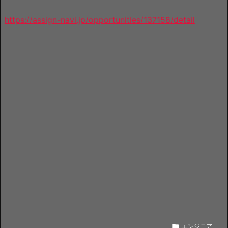
https://assign-navi.jp/opportunities/137158/detail

エンジニア