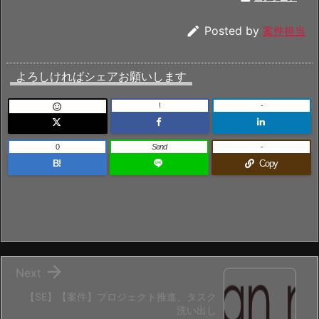

Posted by
案件担当
よろしければシェアお願いします
!
-

0
Send
-
B!
Copy

Next
【SE】【案件】プロジェクト推進、タスク
洗い出し