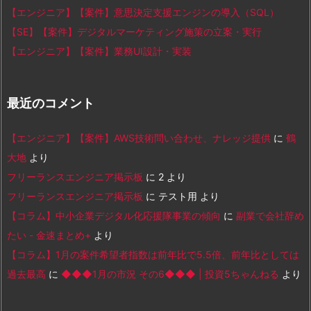
【エンジニア】【案件】意思決定支援エンジンの導入（SQL）
【SE】【案件】デジタルマーケティング施策の立案・実行
【エンジニア】【案件】業務UI設計・実装
最近のコメント
【エンジニア】【案件】AWS技術問い合わせ、ナレッジ提供
に
鶴
大地
より
フリーランスエンジニア掲示板
に
2
より
フリーランスエンジニア掲示板
に
テスト用
より
【コラム】中小企業デジタル化応援隊事業の傾向
に
副業で会社辞め
たい - 金速まとめ+
より
【コラム】1月の案件希望者指数は前年比で5.5倍、前年比としては
過去最高
に
◆◆◆1月の市況 その6◆◆◆ | 投資5ちゃんねる
より