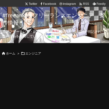

Twitter
Facebook
Instagram
Feedly
RSS
#freeanken フリーランスエンジニア 案
件情報
専業フリーランス・副業向け案件を毎日更新！公開日が明記された
案件のみを公開しています。

ホーム
>

エンジニア