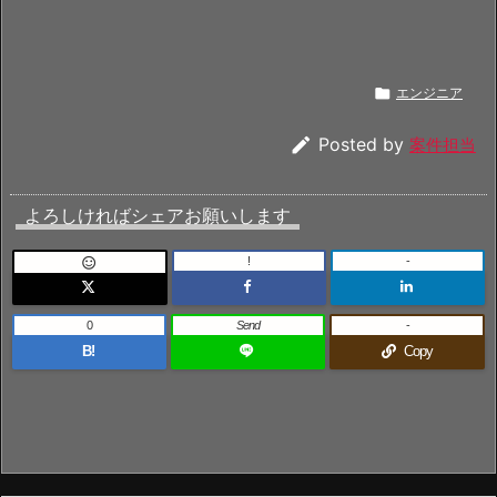

エンジニア

Posted by
案件担当
よろしければシェアお願いします
!
-

0
Send
-
B!
Copy