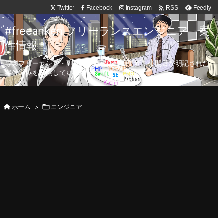

Twitter
Facebook
Instagram
Feedly
RSS
#freeanken フリーランスエンジニア 案
件情報
専業フリーランス・副業向け案件を毎日更新！公開日が明記された
案件のみを公開しています。

ホーム
>

エンジニア