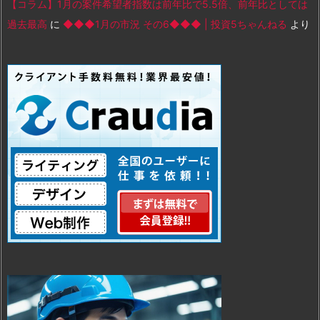
【コラム】1月の案件希望者指数は前年比で5.5倍、前年比としては
過去最高
に
◆◆◆1月の市況 その6◆◆◆ | 投資5ちゃんねる
より