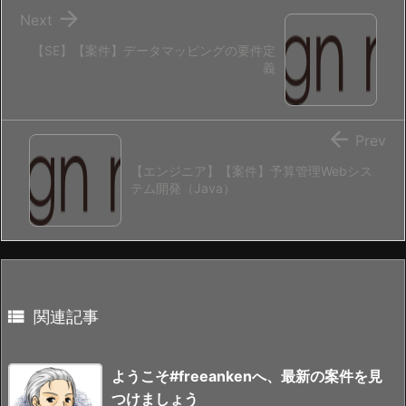

Next
【SE】【案件】データマッピングの要件定
義

Prev
【エンジニア】【案件】予算管理Webシス
テム開発（Java）

関連記事
ようこそ#freeankenへ、最新の案件を見
つけましょう