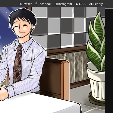

Twitter
Facebook
Instagram
Feedly
RSS