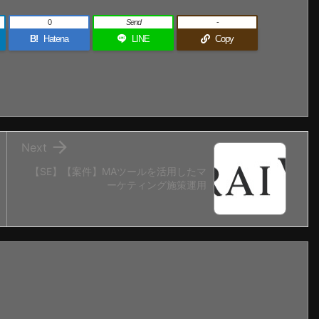
0
Send
-
B!
Hatena
LINE
Copy

Next
【SE】【案件】MAツールを活用したマ
ーケティング施策運用