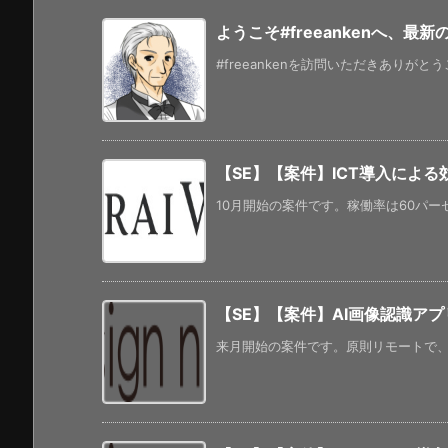
ようこそ#freeankenへ、最
#freeankenを訪問いただきありがと
【SE】【案件】ICT導⼊によ
10月開始の案件です。稼働率は60パーセ
【SE】【案件】AI画像認識ア
来月開始の案件です。原則リモートで、年