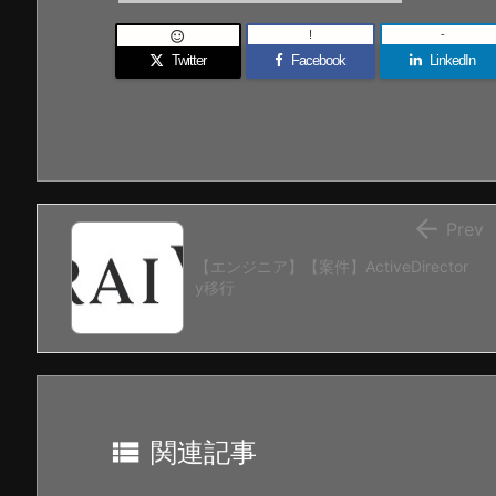
!
-

Twitter
Facebook
LinkedIn

Prev
【エンジニア】【案件】ActiveDirector
y移行

関連記事