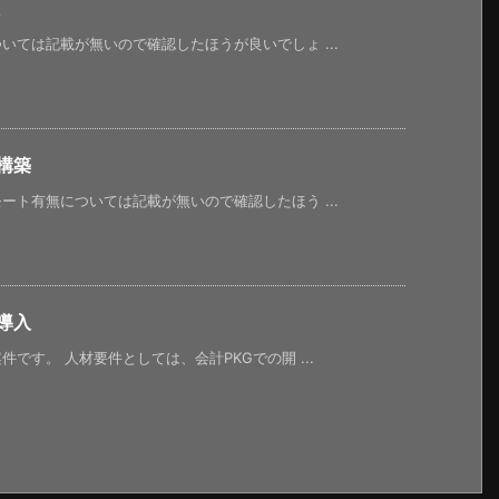
ては記載が無いので確認したほうが良いでしょ ...
構築
ト有無については記載が無いので確認したほう ...
導入
です。 人材要件としては、会計PKGでの開 ...