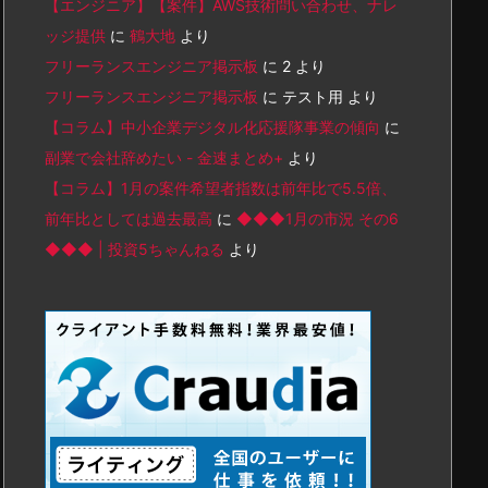
【エンジニア】【案件】AWS技術問い合わせ、ナレ
ッジ提供
に
鶴大地
より
フリーランスエンジニア掲示板
に
2
より
フリーランスエンジニア掲示板
に
テスト用
より
【コラム】中小企業デジタル化応援隊事業の傾向
に
副業で会社辞めたい - 金速まとめ+
より
【コラム】1月の案件希望者指数は前年比で5.5倍、
前年比としては過去最高
に
◆◆◆1月の市況 その6
◆◆◆ | 投資5ちゃんねる
より