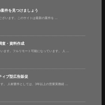
新の案件を見つけましょう
うございます。このサイトは最新の案件を ...
調査・資料作成
ます。フルリモート可能になっています。 人 ...
ティブ型広告販促
。 人材要件としては、3年以上の営業実務経 ...