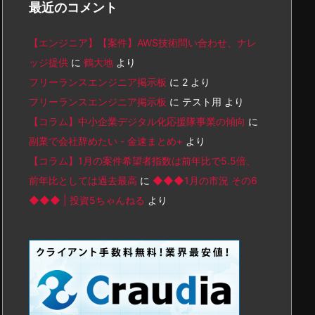
最近のコメント
【エンジニア】【案件】AWS技術問い合わせ、ナレ
ッジ提供
に
鶴大地
より
フリーランスエンジニア掲示板
に
2
より
フリーランスエンジニア掲示板
に
テスト用
より
【コラム】中小企業デジタル化応援隊事業の傾向
に
副業で会社辞めたい - 金速まとめ+
より
【コラム】1月の案件希望者指数は前年比で5.5倍、
前年比としては過去最高
に
◆◆◆1月の市況 その6
◆◆◆ | 投資5ちゃんねる
より