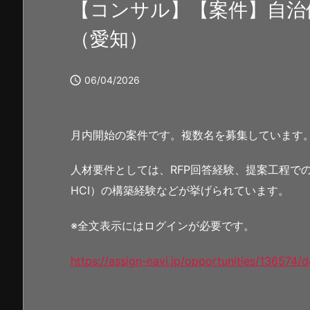
【コンサル】【案件】自治
（愛知）

06/04/2026
月内開始の案件です。複数名を募集しています
人材要件としては、RFP回答経験、提案工程での顧
HCI）の構築経験などが挙げられています。
※全文表示にはログインが必要です。
https://assign-navi.jp/opportunities/136574/de