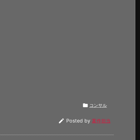

コンサル

Posted by
案件担当