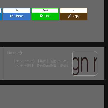
0
Send
-
B!
Hatena
LINE
Copy

Next
【エンジニア】【案件】基盤アーキテ
クチャ設計、DevOps推進（愛知）