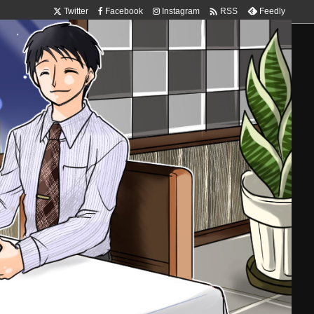

Twitter
Facebook
Instagram
Feedly
RSS