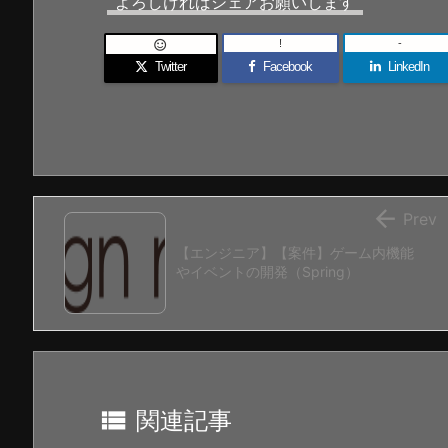
よろしければシェアお願いします
!
-

Twitter
Facebook
LinkedIn

Prev
【エンジニア】【案件】ゲーム内機能
やイベントの開発（Spring）

関連記事