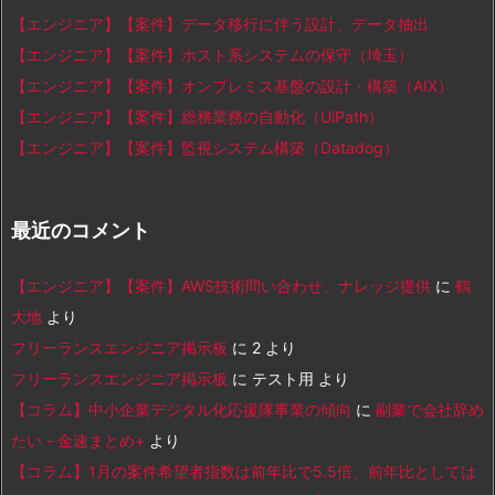
【エンジニア】【案件】データ移行に伴う設計、データ抽出
【エンジニア】【案件】ホスト系システムの保守（埼玉）
【エンジニア】【案件】オンプレミス基盤の設計・構築（AIX）
【エンジニア】【案件】総務業務の自動化（UiPath）
【エンジニア】【案件】監視システム構築（Datadog）
最近のコメント
【エンジニア】【案件】AWS技術問い合わせ、ナレッジ提供
に
鶴
大地
より
フリーランスエンジニア掲示板
に
2
より
フリーランスエンジニア掲示板
に
テスト用
より
【コラム】中小企業デジタル化応援隊事業の傾向
に
副業で会社辞め
たい - 金速まとめ+
より
【コラム】1月の案件希望者指数は前年比で5.5倍、前年比としては