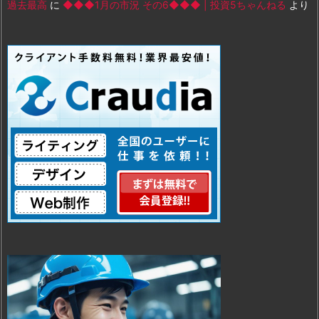
過去最高
に
◆◆◆1月の市況 その6◆◆◆ | 投資5ちゃんねる
より