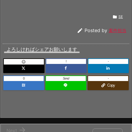

SE

Posted by
案件担当
よろしければシェアお願いします
!
-

0
Send
-
B!
Copy

Next