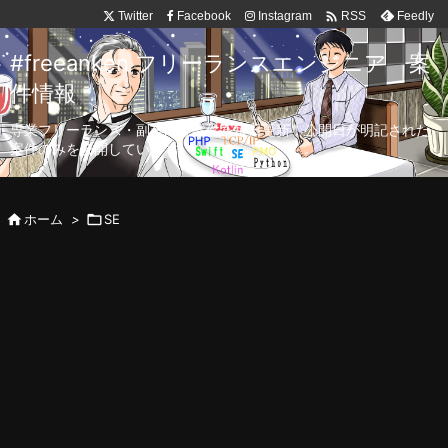

Twitter
Facebook
Instagram
Feedly
RSS
#freeanken フリーランスエンジニア 案
件情報
専業フリーランス・副業向け案件を毎日更新！公開日が明記された
案件のみを公開しています。

ホーム
>

SE