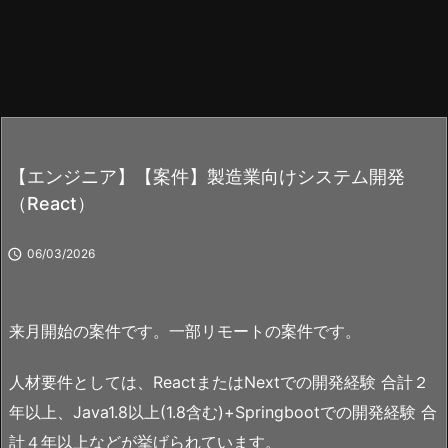
【エンジニア】【案件】製造業向けシステム開発
（React）

06/03/2026
来月開始の案件です。一部リモートの案件です。
人材要件としては、ReactまたはNextでの開発経験 合計２
年以上、Java1.8以上(1.8含む)+Springbootでの開発経験 合
計４年以上などが挙げられています。