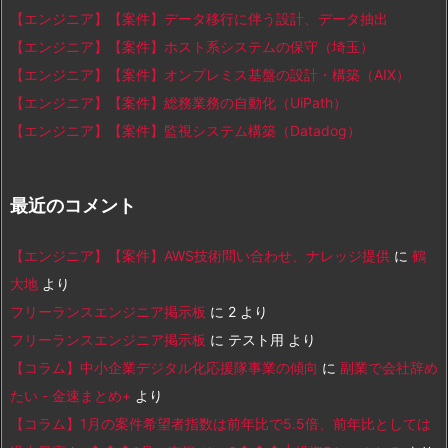
【エンジニア】【案件】データ移行に伴う設計、データ抽出
【エンジニア】【案件】ホスト系システムの保守（埼玉）
【エンジニア】【案件】オンプレミス基盤の設計・構築（AIX）
【エンジニア】【案件】総務業務の自動化（UiPath）
【エンジニア】【案件】監視システム構築（Datadog）
最近のコメント
【エンジニア】【案件】AWS技術問い合わせ、ナレッジ提供
に
鶴
大地
より
フリーランスエンジニア掲示板
に
2
より
フリーランスエンジニア掲示板
に
テスト用
より
【コラム】中小企業デジタル化応援隊事業の傾向
に
副業で会社辞め
たい - 金速まとめ+
より
【コラム】1月の案件希望者指数は前年比で5.5倍、前年比としては