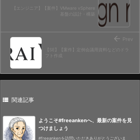
【エンジニア】【案件】VMware vSphere
基盤の設計・構築

Prev
【SE】【案件】定例会議用資料などのドラ
フト作成

関連記事
ようこそ#freeankenへ、最新の案件を見
つけましょう
#freeankenを訪問いただきありがとうございま