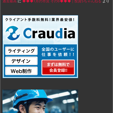
過去最高
に
◆◆◆1月の市況 その6◆◆◆ | 投資5ちゃんねる
より