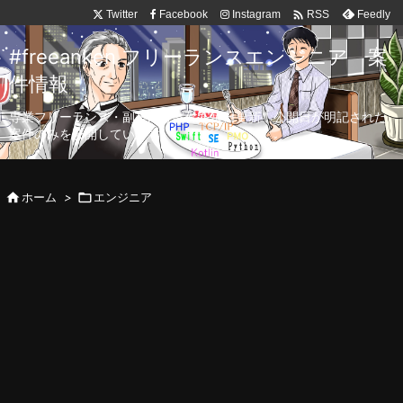

Twitter
Facebook
Instagram
Feedly
RSS
#freeanken フリーランスエンジニア 案
件情報
専業フリーランス・副業向け案件を毎日更新！公開日が明記された
案件のみを公開しています。

ホーム
>

エンジニア