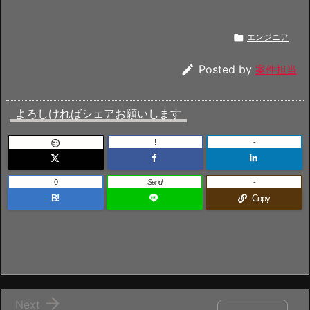

エンジニア

Posted by
案件担当
よろしければシェアお願いします
!
-

0
Send
-
B!
Copy

Next