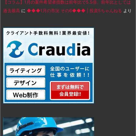
【コラム】1月の案件希望者指数は前年比で5.5倍、前年比としては
過去最高
に
◆◆◆1月の市況 その6◆◆◆ | 投資5ちゃんねる
より