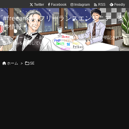

Twitter
Facebook
Instagram
Feedly
RSS
#freeanken フリーランスエンジニア 案
件情報
専業フリーランス・副業向け案件を毎日更新！公開日が明記された
案件のみを公開しています。

ホーム
>

SE