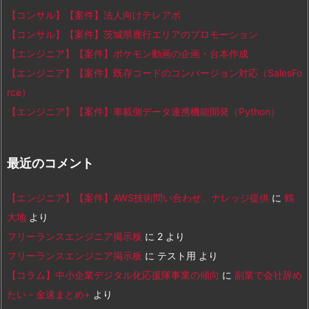
【コンサル】【案件】法人向けテレアポ
【コンサル】【案件】茨城県鹿行エリアのプロモーション
【エンジニア】【案件】ポケモン動画の企画・台本作成
【エンジニア】【案件】既存コードのコンバージョン対応（SalesFo
rce）
【エンジニア】【案件】車載側データ連携機能開発（Python）
最近のコメント
【エンジニア】【案件】AWS技術問い合わせ、ナレッジ提供
に
鶴
大地
より
フリーランスエンジニア掲示板
に
2
より
フリーランスエンジニア掲示板
に
テスト用
より
【コラム】中小企業デジタル化応援隊事業の傾向
に
副業で会社辞め
たい - 金速まとめ+
より