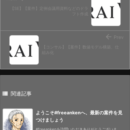
【SE】【案件】定例会議用資料などのドラ
フト作成

Prev
【コンサル】【案件】数値モデル構築、仕
組み化

関連記事
ようこそ#freeankenへ、最新の案件を見
つけましょう
#freeankenを訪問いただきありがとうございま