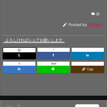

SE

Posted by
案件担当
よろしければシェアお願いします
!
-

0
Send
-
B!
Copy

Next