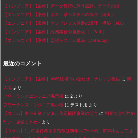
【エンジニア】【案件】データ移行に伴う設計、データ抽出
【エンジニア】【案件】ホスト系システムの保守（埼玉）
【エンジニア】【案件】オンプレミス基盤の設計・構築（AIX）
【エンジニア】【案件】総務業務の自動化（UiPath）
【エンジニア】【案件】監視システム構築（Datadog）
最近のコメント
【エンジニア】【案件】AWS技術問い合わせ、ナレッジ提供
に
鶴
大地
より
フリーランスエンジニア掲示板
に
2
より
フリーランスエンジニア掲示板
に
テスト用
より
【コラム】中小企業デジタル化応援隊事業の傾向
に
副業で会社辞め
たい - 金速まとめ+
より
【コラム】1月の案件希望者指数は前年比で5.5倍、前年比としては