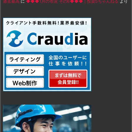
過去最高
に
◆◆◆1月の市況 その6◆◆◆ | 投資5ちゃんねる
より