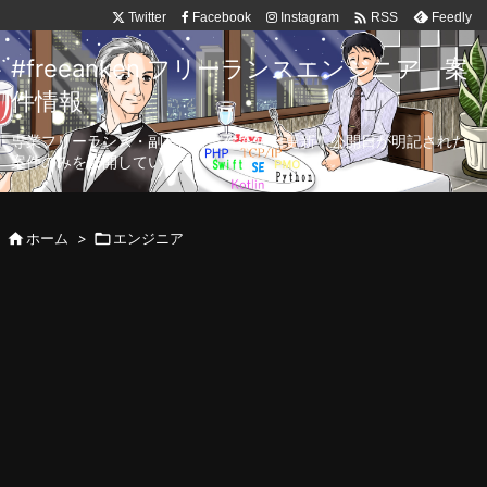

Twitter
Facebook
Instagram
Feedly
RSS
#freeanken フリーランスエンジニア 案
件情報
専業フリーランス・副業向け案件を毎日更新！公開日が明記された
案件のみを公開しています。

ホーム
>

エンジニア