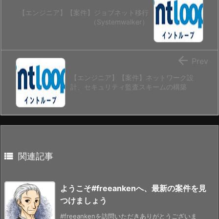
【エンジニア】【案件】ジョブネット移行
（Systemwalker）

Prev
【エンジニア】【案件】ネットワーク設
計、セキュリティ監査スキームの構築

関連記事
ようこそ#freeankenへ、最新の案件を見
つけましょう
#freeankenを訪問いただきありがとうございま