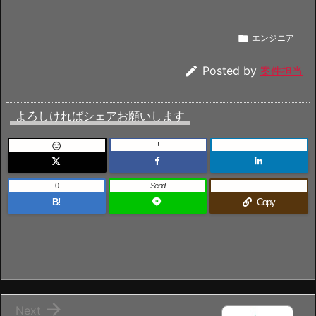

エンジニア

Posted by
案件担当
よろしければシェアお願いします
!
-

0
Send
-
B!
Copy

Next