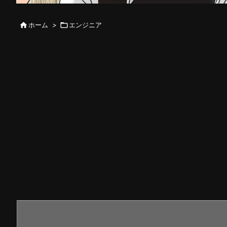

ホーム
>

エンジニア