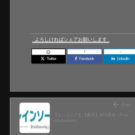
よろしければシェアお願いします
!
-

Twitter
Facebook
LinkedIn

Prev
【エンジニア】【案件】RPA更改（Pow
erAutomate）