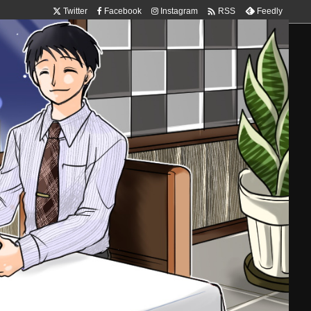

Twitter
Facebook
Instagram
Feedly
RSS