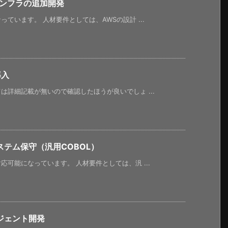
インフラの追加開発
ています。 人材要件としては、AWSの設計 ...
導入
詳細記載が無いので確認したほうが良いでしょ ...
テム保守（汎用COBOL）
可能になっています。 人材要件としては、汎 ...
ジェント開発