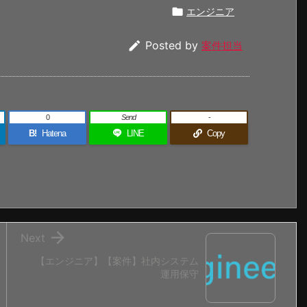

エンジニア

Posted by
案件担当
0
Send
-
B!
Hatena
LINE
Copy

Next
【エンジニア】【案件】社内システム
運用保守