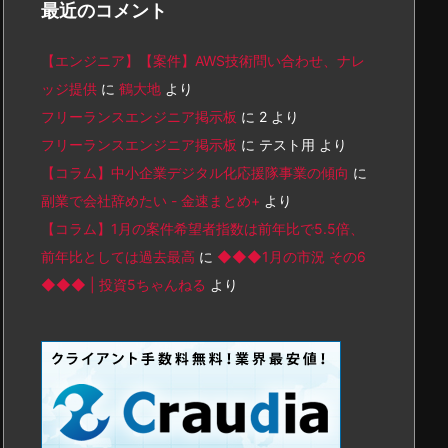
最近のコメント
【エンジニア】【案件】AWS技術問い合わせ、ナレ
ッジ提供
に
鶴大地
より
フリーランスエンジニア掲示板
に
2
より
フリーランスエンジニア掲示板
に
テスト用
より
【コラム】中小企業デジタル化応援隊事業の傾向
に
副業で会社辞めたい - 金速まとめ+
より
【コラム】1月の案件希望者指数は前年比で5.5倍、
前年比としては過去最高
に
◆◆◆1月の市況 その6
◆◆◆ | 投資5ちゃんねる
より