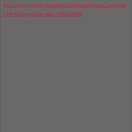
https://www.brain-sourcing.jp/index.php?app_controller
=info&type=project&id=PJ5aa4795