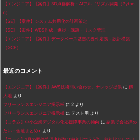
【エンジニア】【案件】3D点群解析・AIアルゴリズム開発（Pytho
n）
【SE】【案件】システム共用化の計画策定
【SE】【案件】WBS作成、進捗・課題・リスク管理
【エンジニア】【案件】データベース基盤の要件定義～設計構築
（GCP）
最近のコメント
【エンジニア】【案件】AWS技術問い合わせ、ナレッジ提供
に
鶴
大地
より
フリーランスエンジニア掲示板
に
2
より
フリーランスエンジニア掲示板
に
テスト用
より
【コラム】中小企業デジタル化応援隊事業の傾向
に
副業で会社辞め
たい - 金速まとめ+
より
【コラム】1月の案件希望者指数は前年比で5.5倍、前年比としては