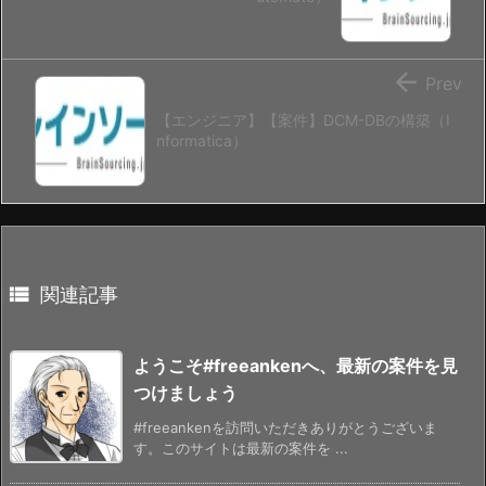

Prev
【エンジニア】【案件】DCM-DBの構築（I
nformatica）

関連記事
ようこそ#freeankenへ、最新の案件を見
つけましょう
#freeankenを訪問いただきありがとうございま
す。このサイトは最新の案件を ...