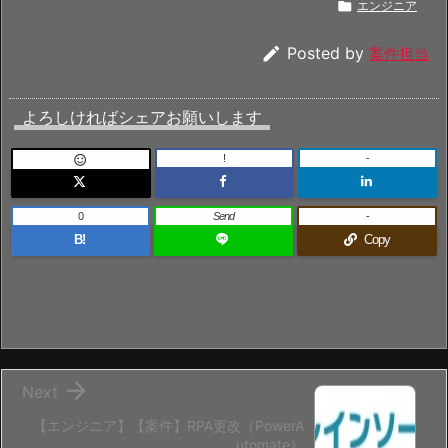

エンジニア

Posted by
案件担当
よろしければシェアお願いします
!
-

0
Send
-
B!
Copy

Next
【エンジニア】【案件】RPA更改（PowerA
utomate）