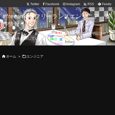

Twitter
Facebook
Instagram
Feedly
RSS
#freeanken フリーランスエンジニア 案
件情報
専業フリーランス・副業向け案件を毎日更新！公開日が明記された
案件のみを公開しています。

ホーム
>

エンジニア