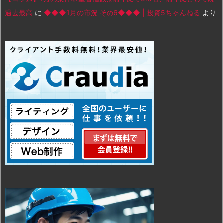
過去最高
に
◆◆◆1月の市況 その6◆◆◆ | 投資5ちゃんねる
より