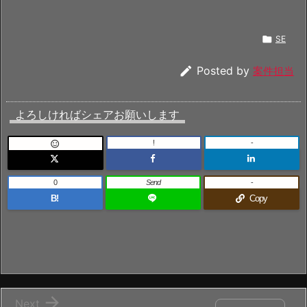

SE

Posted by
案件担当
よろしければシェアお願いします
!
-

0
Send
-
B!
Copy

Next