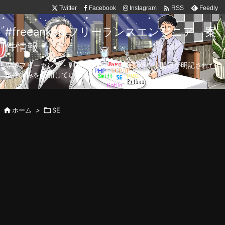

Twitter
Facebook
Instagram
Feedly
RSS
#freeanken フリーランスエンジニア 案
件情報
専業フリーランス・副業向け案件を毎日更新！公開日が明記された
案件のみを公開しています。

ホーム
>

SE