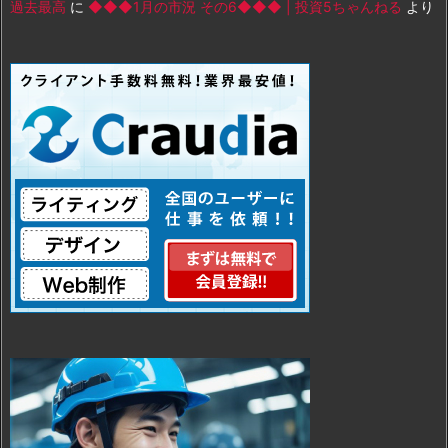
過去最高
に
◆◆◆1月の市況 その6◆◆◆ | 投資5ちゃんねる
より