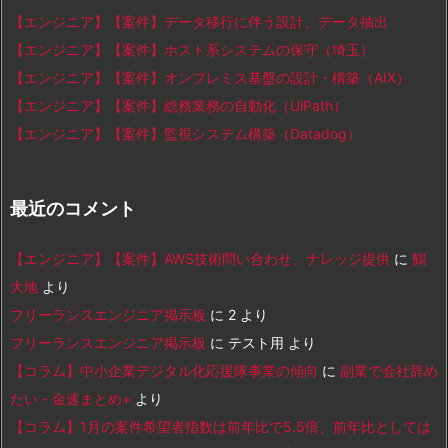
【エンジニア】【案件】データ移行に伴う設計、データ抽出
【エンジニア】【案件】ホスト系システムの保守（埼玉）
【エンジニア】【案件】オンプレミス基盤の設計・構築（AIX）
【エンジニア】【案件】総務業務の自動化（UiPath）
【エンジニア】【案件】監視システム構築（Datadog）
最近のコメント
【エンジニア】【案件】AWS技術問い合わせ、ナレッジ提供
に
鶴
大地
より
フリーランスエンジニア掲示板
に
2
より
フリーランスエンジニア掲示板
に
テスト用
より
【コラム】中小企業デジタル化応援隊事業の傾向
に
副業で会社辞め
たい - 金速まとめ+
より
【コラム】1月の案件希望者指数は前年比で5.5倍、前年比としては