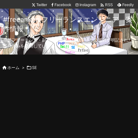

Twitter
Facebook
Instagram
Feedly
RSS
#freeanken フリーランスエンジニア 案
件情報
専業フリーランス・副業向け案件を毎日更新！公開日が明記された
案件のみを公開しています。

ホーム
>

SE