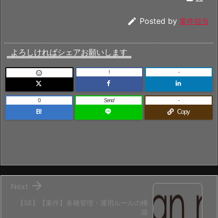

Posted by
案件担当
よろしければシェアお願いします
!
-

0
Send
-
B!
Copy

Next
【SE】【案件】各種管理・運用ルールの構
築