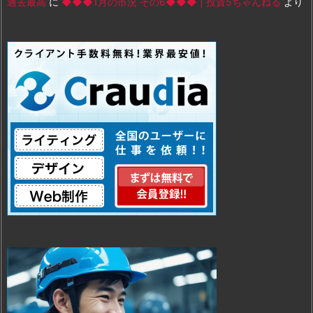
過去最高
に
◆◆◆1月の市況 その6◆◆◆ | 投資5ちゃんねる
より