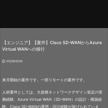
【エンジニア】【案件】Cisco SD-WANからAzure
Virtual WANへの移行

05/26/2026
来月開始の案件です。一部リモートの案件です。
人材要件としては、大規模ネットワークデザイン策定の実
務経験、Azure Virtual WAN（SD-WAN）の設計・構築経
験、Cisco SD-WANの運用・設計経験が挙げられていま