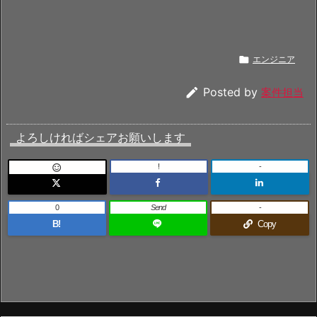

エンジニア

Posted by
案件担当
よろしければシェアお願いします
!
-

0
Send
-
B!
Copy