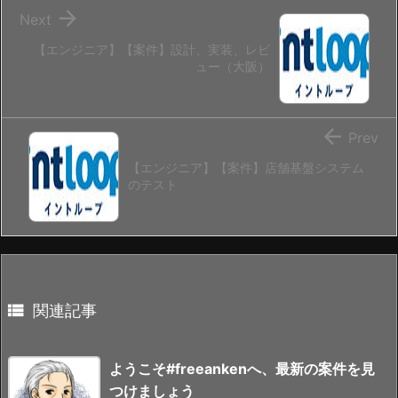

Next
【エンジニア】【案件】設計、実装、レビ
ュー（大阪）

Prev
【エンジニア】【案件】店舗基盤システム
のテスト

関連記事
ようこそ#freeankenへ、最新の案件を見
つけましょう