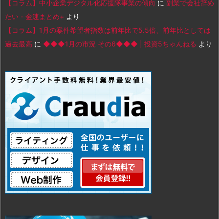
【コラム】中小企業デジタル化応援隊事業の傾向
に
副業で会社辞め
たい - 金速まとめ+
より
【コラム】1月の案件希望者指数は前年比で5.5倍、前年比としては
過去最高
に
◆◆◆1月の市況 その6◆◆◆ | 投資5ちゃんねる
より