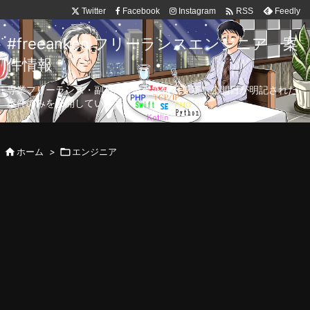

Twitter
Facebook
Instagram
Feedly
RSS
#freeanken フリーランスエンジニア 案
件情報
専業フリーランス・副業向け案件を毎日更新！公開日が明記された
案件のみを公開しています。

ホーム
>

エンジニア