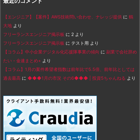
最近のコメント
【エンジニア】【案件】AWS技術問い合わせ、ナレッジ提供
に
鶴
大地
より
フリーランスエンジニア掲示板
に
2
より
フリーランスエンジニア掲示板
に
テスト用
より
【コラム】中小企業デジタル化応援隊事業の傾向
に
副業で会社辞め
たい - 金速まとめ+
より
【コラム】1月の案件希望者指数は前年比で5.5倍、前年比としては
過去最高
に
◆◆◆1月の市況 その6◆◆◆ | 投資5ちゃんねる
より