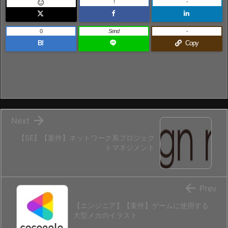
!
-

0
Send
-
B!
Copy

Next
【SE】【案件】ネットワーク系プロジェク
トマネジメント

Prev
【エンジニア】【案件】ゲームに使用する
大型メカのイラスト