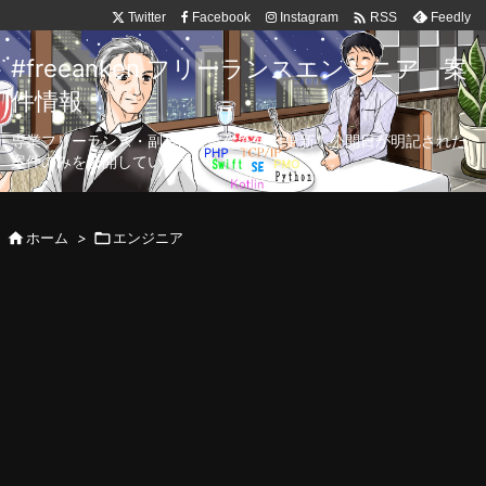

Twitter
Facebook
Instagram
Feedly
RSS
#freeanken フリーランスエンジニア 案
件情報
専業フリーランス・副業向け案件を毎日更新！公開日が明記された
案件のみを公開しています。

ホーム
>

エンジニア