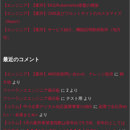
【エンジニア】【案件】EKS/Kubernetes基盤の構築
【エンジニア】【案件】CMS及びフロントサイトのカスタマイズ
（React）
【エンジニア】【案件】サービス紹介、機能説明動画制作（地方
可）
最近のコメント
【エンジニア】【案件】AWS技術問い合わせ、ナレッジ提供
に
鶴
大地
より
フリーランスエンジニア掲示板
に
2
より
フリーランスエンジニア掲示板
に
テスト用
より
【コラム】中小企業デジタル化応援隊事業の傾向
に
副業で会社辞め
たい - 金速まとめ+
より
【コラム】1月の案件希望者指数は前年比で5.5倍、前年比としては