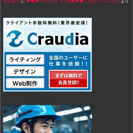
過去最高
に
◆◆◆1月の市況 その6◆◆◆ | 投資5ちゃんねる
より