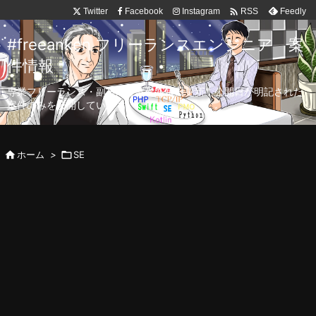

Twitter
Facebook
Instagram
Feedly
RSS
#freeanken フリーランスエンジニア 案
件情報
専業フリーランス・副業向け案件を毎日更新！公開日が明記された
案件のみを公開しています。

ホーム
>

SE