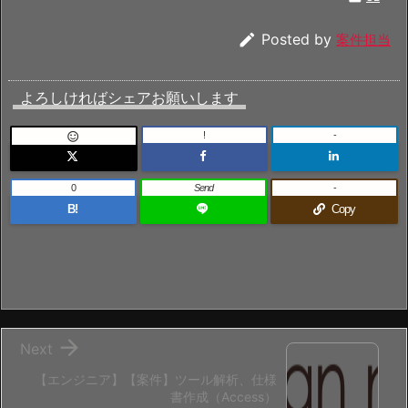

Posted by
案件担当
よろしければシェアお願いします
!
-

0
Send
-
B!
Copy

Next
【エンジニア】【案件】ツール解析、仕様
書作成（Access）