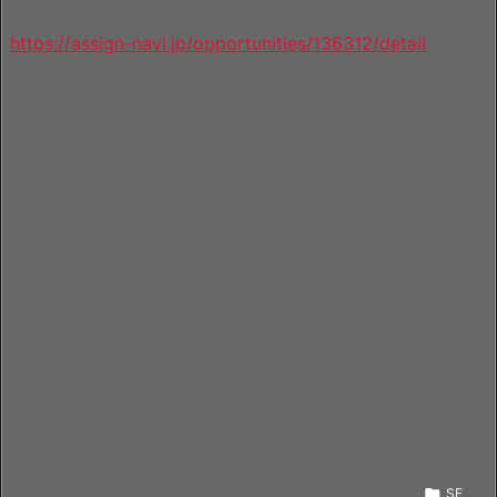
https://assign-navi.jp/opportunities/136312/detail

SE