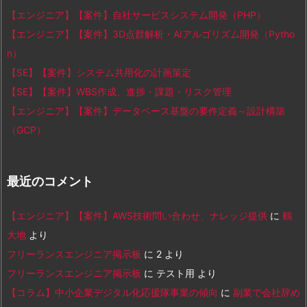
【エンジニア】【案件】自社サービスシステム開発（PHP）
【エンジニア】【案件】3D点群解析・AIアルゴリズム開発（Pytho
n）
【SE】【案件】システム共用化の計画策定
【SE】【案件】WBS作成、進捗・課題・リスク管理
【エンジニア】【案件】データベース基盤の要件定義～設計構築
（GCP）
最近のコメント
【エンジニア】【案件】AWS技術問い合わせ、ナレッジ提供
に
鶴
大地
より
フリーランスエンジニア掲示板
に
2
より
フリーランスエンジニア掲示板
に
テスト用
より
【コラム】中小企業デジタル化応援隊事業の傾向
に
副業で会社辞め