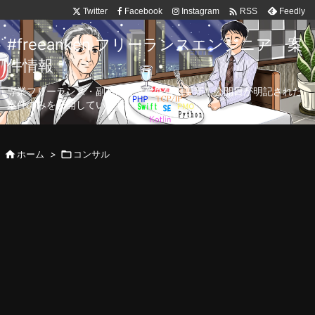

Twitter
Facebook
Instagram
Feedly
RSS
#freeanken フリーランスエンジニア 案
件情報
専業フリーランス・副業向け案件を毎日更新！公開日が明記された
案件のみを公開しています。

ホーム
>

コンサル