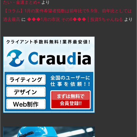
たい - 金速まとめ+
より
【コラム】1月の案件希望者指数は前年比で5.5倍、前年比としては
過去最高
に
◆◆◆1月の市況 その6◆◆◆ | 投資5ちゃんねる
より