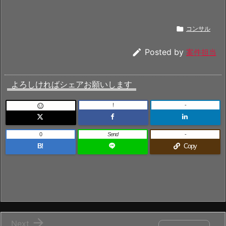

コンサル

Posted by
案件担当
よろしければシェアお願いします
!
-

0
Send
-
B!
Copy

Next