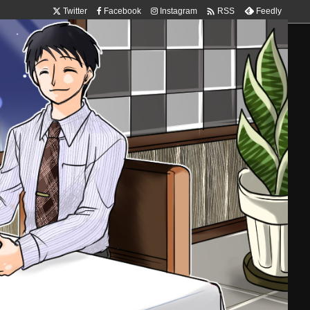

Twitter
Facebook
Instagram
Feedly
RSS