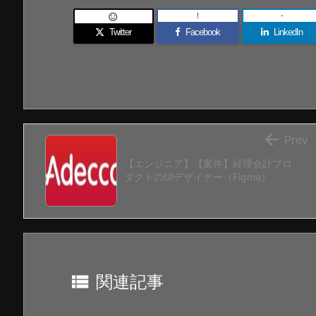
!
-

Twitter
Facebook
LinkedIn

Prev
【エンジニア】【案件】経理会計プロ
ダクトのUIデザイナー（Figma）

関連記事