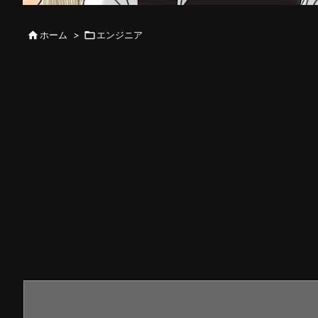

ホーム
>

エンジニア