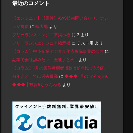
最近のコメント
【エンジニア】【案件】AWS技術問い合わせ、ナレ
ッジ提供
に
鶴大地
より
フリーランスエンジニア掲示板
に
2
より
フリーランスエンジニア掲示板
に
テスト用
より
【コラム】中小企業デジタル化応援隊事業の傾向
に
副業で会社辞めたい - 金速まとめ+
より
【コラム】1月の案件希望者指数は前年比で5.5倍、
前年比としては過去最高
に
◆◆◆1月の市況 その6
◆◆◆ | 投資5ちゃんねる
より