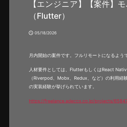
【エンジニア】【案件】モ
（Flutter）

05/18/2026
月内開始の案件です。フルリモートになるよう
人材要件としては、FlutterもしくはReact 
（Riverpod、Mobx、Redux、など）の利
の実装経験が挙げられています。
https://freelance.adecco.co.jp/projects/6584