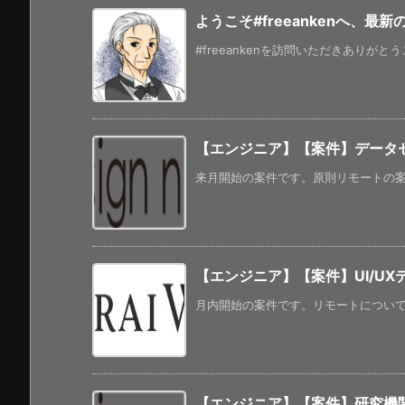
ようこそ#freeankenへ、最
#freeankenを訪問いただきありがと
【エンジニア】【案件】データセン
来月開始の案件です。原則リモートの案件です
【エンジニア】【案件】UI/UX
月内開始の案件です。リモートについては
【エンジニア】【案件】研究機関