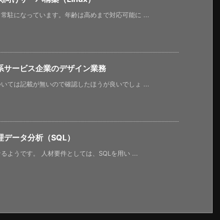
駐になっています。年齢は高めまで対応可能に ...
系サービス企業のデザイン業務
ては記載が無いので確認したほうが良いでしょ ...
データ分析（SQL）
ようです。 人材要件としては、SQLを用い ...