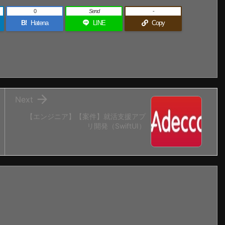
0
Send
-
B!
Hatena
LINE
Copy

Next
【エンジニア】【案件】就活支援アプ
リ開発（SwiftUI）