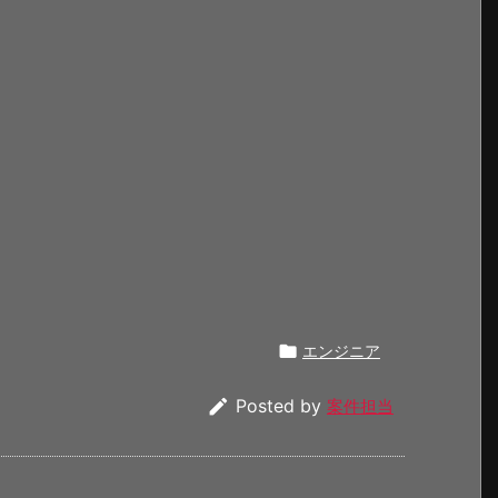

エンジニア

Posted by
案件担当