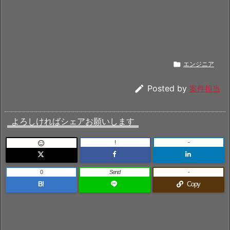

エンジニア

Posted by
案件担当
よろしければシェアお願いします
!
-

0
Send
-
B!
Copy