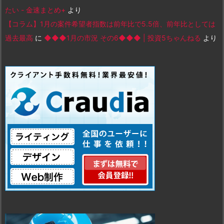
たい - 金速まとめ+
より
【コラム】1月の案件希望者指数は前年比で5.5倍、前年比としては
過去最高
に
◆◆◆1月の市況 その6◆◆◆ | 投資5ちゃんねる
より