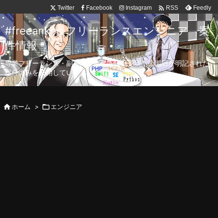

Twitter
Facebook
Instagram
Feedly
RSS
#freeanken フリーランスエンジニア 案
件情報
専業フリーランス・副業向け案件を毎日更新！公開日が明記された
案件のみを公開しています。

ホーム
>

エンジニア