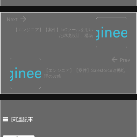

Next
【エンジニア】【案件】IaCツールを用い
た環境設計、構築

Prev
【エンジニア】【案件】Salesforce連携処
理の改修

関連記事