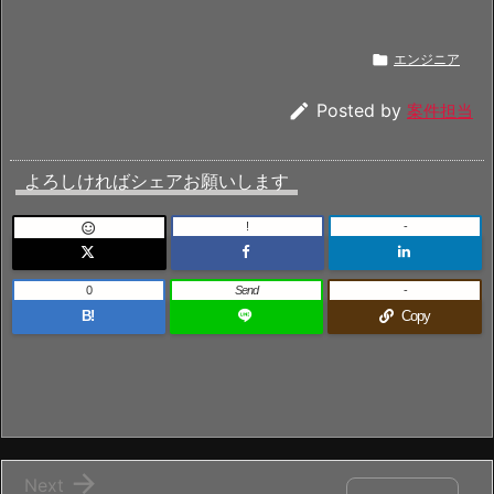

エンジニア

Posted by
案件担当
よろしければシェアお願いします
!
-

0
Send
-
B!
Copy

Next