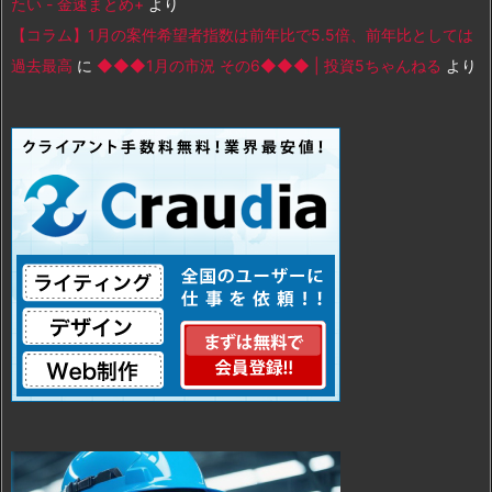
たい - 金速まとめ+
より
【コラム】1月の案件希望者指数は前年比で5.5倍、前年比としては
過去最高
に
◆◆◆1月の市況 その6◆◆◆ | 投資5ちゃんねる
より