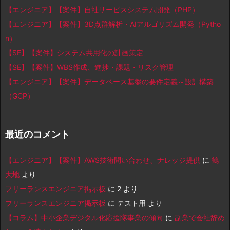
【エンジニア】【案件】自社サービスシステム開発（PHP）
【エンジニア】【案件】3D点群解析・AIアルゴリズム開発（Pytho
n）
【SE】【案件】システム共用化の計画策定
【SE】【案件】WBS作成、進捗・課題・リスク管理
【エンジニア】【案件】データベース基盤の要件定義～設計構築
（GCP）
最近のコメント
【エンジニア】【案件】AWS技術問い合わせ、ナレッジ提供
に
鶴
大地
より
フリーランスエンジニア掲示板
に
2
より
フリーランスエンジニア掲示板
に
テスト用
より
【コラム】中小企業デジタル化応援隊事業の傾向
に
副業で会社辞め