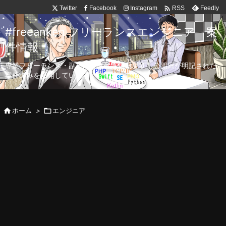

Twitter
Facebook
Instagram
Feedly
RSS
#freeanken フリーランスエンジニア 案
件情報
専業フリーランス・副業向け案件を毎日更新！公開日が明記された
案件のみを公開しています。

ホーム
>

エンジニア