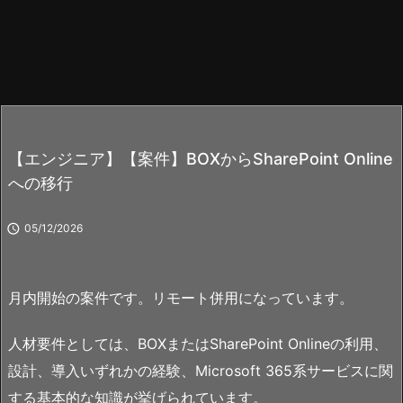
【エンジニア】【案件】BOXからSharePoint Online
への移行

05/12/2026
月内開始の案件です。リモート併用になっています。
人材要件としては、BOXまたはSharePoint Onlineの利用、
設計、導入いずれかの経験、Microsoft 365系サービスに関
する基本的な知識が挙げられています。