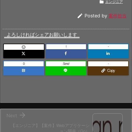

エンジニア

Posted by
案件担当
よろしければシェアお願いします
!
-

0
Send
-
B!
Copy

Next
【エンジニア】【案件】Webアプリケーシ
ョン開発（Go）