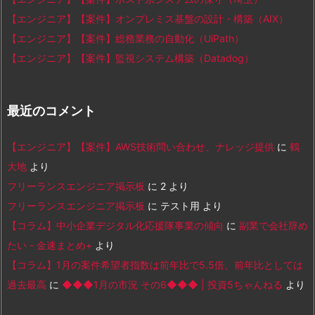
【エンジニア】【案件】オンプレミス基盤の設計・構築（AIX）
【エンジニア】【案件】総務業務の自動化（UiPath）
【エンジニア】【案件】監視システム構築（Datadog）
最近のコメント
【エンジニア】【案件】AWS技術問い合わせ、ナレッジ提供
に
鶴
大地
より
フリーランスエンジニア掲示板
に
2
より
フリーランスエンジニア掲示板
に
テスト用
より
【コラム】中小企業デジタル化応援隊事業の傾向
に
副業で会社辞め
たい - 金速まとめ+
より
【コラム】1月の案件希望者指数は前年比で5.5倍、前年比としては
過去最高
に
◆◆◆1月の市況 その6◆◆◆ | 投資5ちゃんねる
より