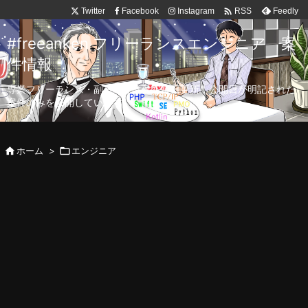

Twitter
Facebook
Instagram
Feedly
RSS
#freeanken フリーランスエンジニア 案
件情報
専業フリーランス・副業向け案件を毎日更新！公開日が明記された
案件のみを公開しています。

ホーム
>

エンジニア