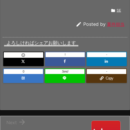

SE

Posted by
案件担当
よろしければシェアお願いします
!
-

0
Send
-
B!
Copy

Next