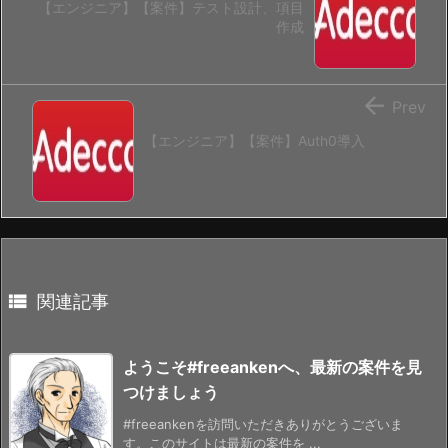
【エンジニア】【案件】テスト設計、項目
作成

Prev
【エンジニア】【案件】Auth0導入

関連記事
ようこそ#freeankenへ、最新の案件を見
つけましょう
#freeankenを訪問いただきありがとうございま
す。このサイトは最新の案件を ...