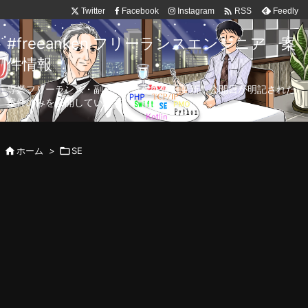

Twitter
Facebook
Instagram
Feedly
RSS
#freeanken フリーランスエンジニア 案
件情報
専業フリーランス・副業向け案件を毎日更新！公開日が明記された
案件のみを公開しています。

ホーム
>

SE