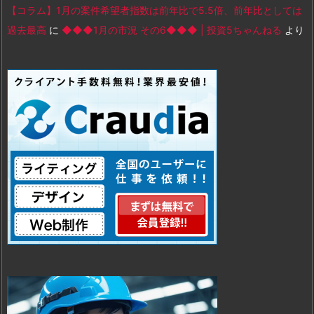
【コラム】1月の案件希望者指数は前年比で5.5倍、前年比としては
過去最高
に
◆◆◆1月の市況 その6◆◆◆ | 投資5ちゃんねる
より