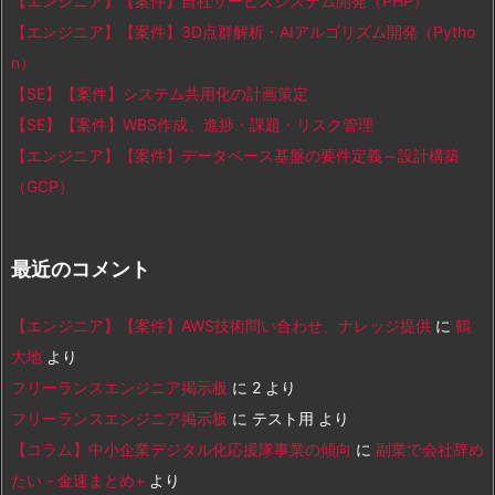
【エンジニア】【案件】自社サービスシステム開発（PHP）
【エンジニア】【案件】3D点群解析・AIアルゴリズム開発（Pytho
n）
【SE】【案件】システム共用化の計画策定
【SE】【案件】WBS作成、進捗・課題・リスク管理
【エンジニア】【案件】データベース基盤の要件定義～設計構築
（GCP）
最近のコメント
【エンジニア】【案件】AWS技術問い合わせ、ナレッジ提供
に
鶴
大地
より
フリーランスエンジニア掲示板
に
2
より
フリーランスエンジニア掲示板
に
テスト用
より
【コラム】中小企業デジタル化応援隊事業の傾向
に
副業で会社辞め
たい - 金速まとめ+
より