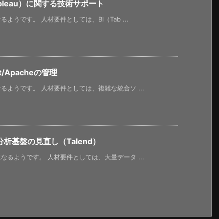
bleau）に関する技術サポート
うです。 人材要件としては、BI（Tab ...
/Apacheの管理
ようです。 人材要件としては、複雑な統合ソ ...
析基盤の見直し（Talend）
るようです。 人材要件としては、大量データ ...