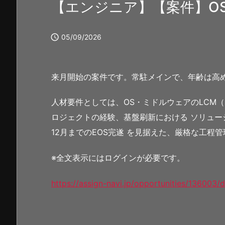
【エンジニア】【案件】O

05/09/2026
来月開始の案件です。常駐メインで、年齢は高
人材要件としては、OS・ミドルウェアのLCM
ロジェクトの経験、基盤刷新における ソリューシ
12月までのEOS完遂 を見据えた、厳格な工程
※全文表示にはログインが必要です。
https://assign-navi.jp/opportunities/136003/d