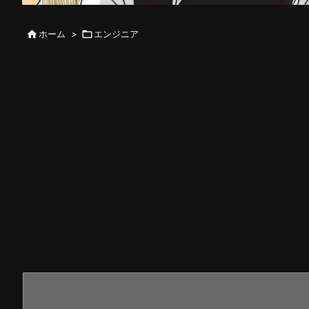

ホーム
>

エンジニア