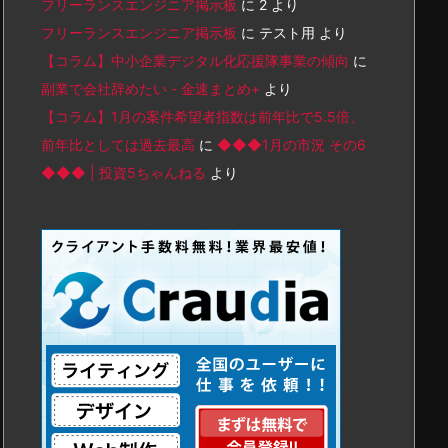
フリーランスエンジニア掲示板
に
2
より
フリーランスエンジニア掲示板
に
テスト用
より
【コラム】中小企業デジタル化応援隊事業の傾向
に
副業で会社辞めたい - 金速まとめ+
より
【コラム】1月の案件希望者指数は前年比で5.5倍、
前年比としては過去最高
に
◆◆◆1月の市況 その6
◆◆◆ | 投資5ちゃんねる
より