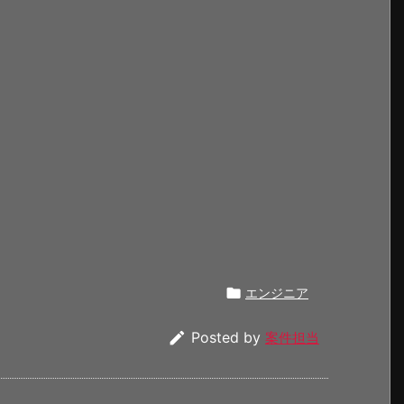

エンジニア

Posted by
案件担当