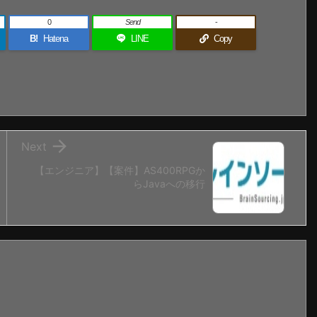
0
Send
-
B!
Hatena
LINE
Copy

Next
【エンジニア】【案件】AS400RPGか
らJavaへの移行