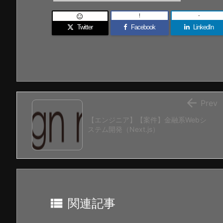
!
-

Twitter
Facebook
LinkedIn

Prev
【エンジニア】【案件】金融系Webシ
ステム開発（Next.js）

関連記事