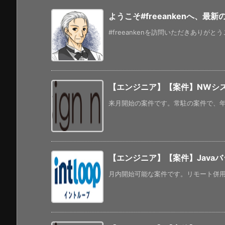
ようこそ#freeankenへ、最
#freeankenを訪問いただきありがと
【エンジニア】【案件】NWシ
来月開始の案件です。常駐の案件で、年齢
【エンジニア】【案件】Java
月内開始可能な案件です。リモート併用にな