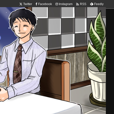

Twitter
Facebook
Instagram
Feedly
RSS