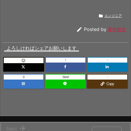

エンジニア

Posted by
案件担当
よろしければシェアお願いします
!
-

0
Send
-
B!
Copy

Next