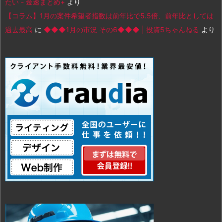
たい - 金速まとめ+
より
【コラム】1月の案件希望者指数は前年比で5.5倍、前年比としては
過去最高
に
◆◆◆1月の市況 その6◆◆◆ | 投資5ちゃんねる
より