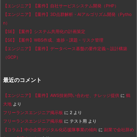
【エンジニア】【案件】自社サービスシステム開発（PHP）
【エンジニア】【案件】3D点群解析・AIアルゴリズム開発（Pytho
n）
【SE】【案件】システム共用化の計画策定
【SE】【案件】WBS作成、進捗・課題・リスク管理
【エンジニア】【案件】データベース基盤の要件定義～設計構築
（GCP）
最近のコメント
【エンジニア】【案件】AWS技術問い合わせ、ナレッジ提供
に
鶴
大地
より
フリーランスエンジニア掲示板
に
2
より
フリーランスエンジニア掲示板
に
テスト用
より
【コラム】中小企業デジタル化応援隊事業の傾向
に
副業で会社辞め