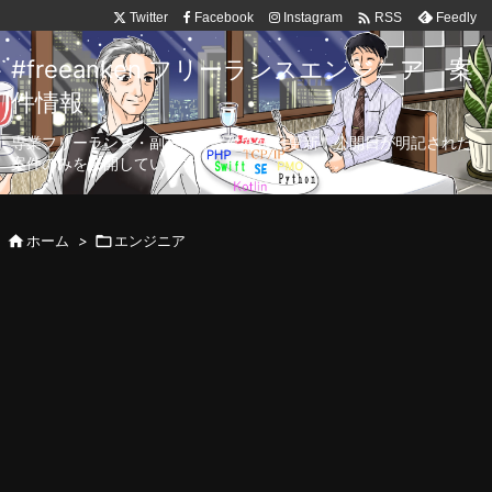

Twitter
Facebook
Instagram
Feedly
RSS
#freeanken フリーランスエンジニア 案
件情報
専業フリーランス・副業向け案件を毎日更新！公開日が明記された
案件のみを公開しています。

ホーム
>

エンジニア