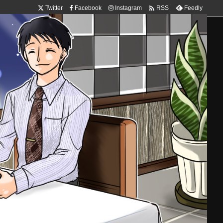

Twitter
Facebook
Instagram
Feedly
RSS