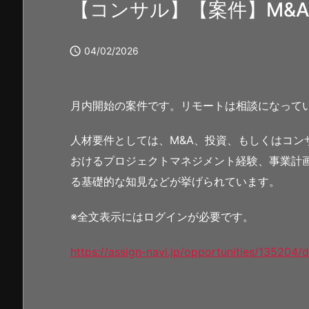
【コンサル】【案件】M&

04/02/2026
月内開始の案件です。リモートは相談になって
人材要件としては、M&A、投資、もしくはコン
おけるプロジェクトマネジメント経験、事業計
る基礎的な知見などが挙げられています。
※全文表示にはログインが必要です。
https://assign-navi.jp/opportunities/135204/d