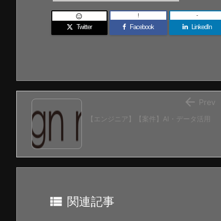
!
-

Twitter
Facebook
LinkedIn

Prev
【エンジニア】【案件】AI・データ活用

関連記事