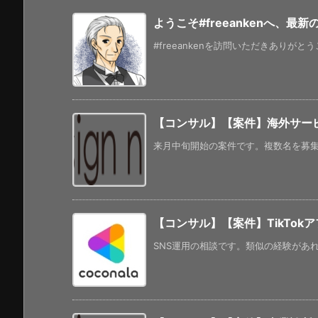
ようこそ#freeankenへ、最
#freeankenを訪問いただきありがと
【コンサル】【案件】海外サー
来月中旬開始の案件です。複数名を募集し
【コンサル】【案件】TikTo
SNS運用の相談です。類似の経験があれば副