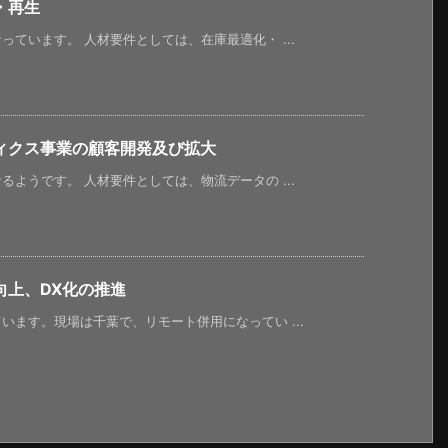
・再生
ています。 人材要件としては、在庫最適化・ ...
ィクス事業の顧客開発及び拡大
ようです。 人材要件としては、物流データの ...
向上、DX化の推進
ます。現場は千葉で、リモート併用になってい ...