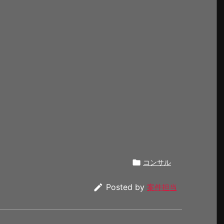

コンサル

Posted by
案件担当