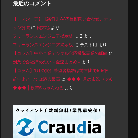
最近のコメント
【エンジニア】【案件】AWS技術問い合わせ、ナレ
ッジ提供
に
鶴大地
より
フリーランスエンジニア掲示板
に
2
より
フリーランスエンジニア掲示板
に
テスト用
より
【コラム】中小企業デジタル化応援隊事業の傾向
に
副業で会社辞めたい - 金速まとめ+
より
【コラム】1月の案件希望者指数は前年比で5.5倍、
前年比としては過去最高
に
◆◆◆1月の市況 その6
◆◆◆ | 投資5ちゃんねる
より