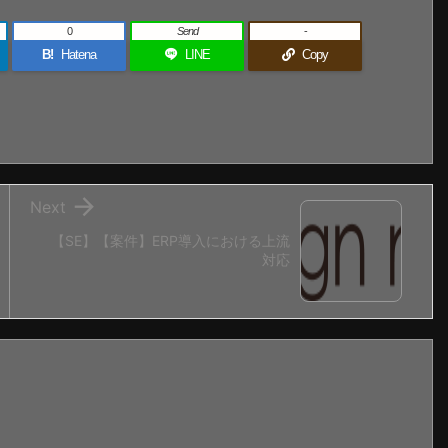
0
Send
-
B!
Hatena
LINE
Copy

Next
【SE】【案件】ERP導入における上流
対応