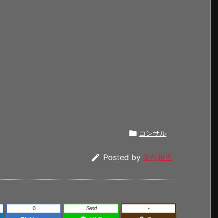

コンサル

Posted by
案件担当
0
Send
-