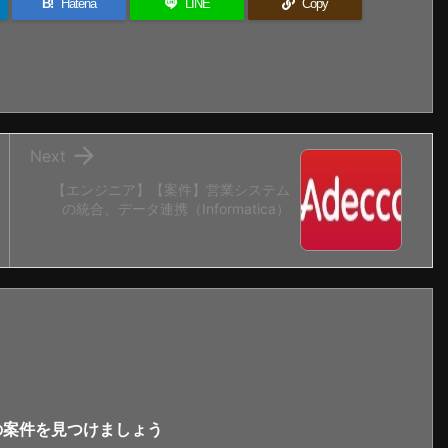
B!
Hatena
LINE
Copy

Next
【エンジニア】【案件】営業システム
の統合、データ連携（Informatica）
新の案件を見つけましょう