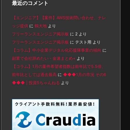
最近のコメント
【エンジニア】【案件】AWS技術問い合わせ、ナレ
ッジ提供
に
鶴大地
より
フリーランスエンジニア掲示板
に
2
より
フリーランスエンジニア掲示板
に
テスト用
より
【コラム】中小企業デジタル化応援隊事業の傾向
に
副業で会社辞めたい - 金速まとめ+
より
【コラム】1月の案件希望者指数は前年比で5.5倍、
前年比としては過去最高
に
◆◆◆1月の市況 その6
◆◆◆ | 投資5ちゃんねる
より