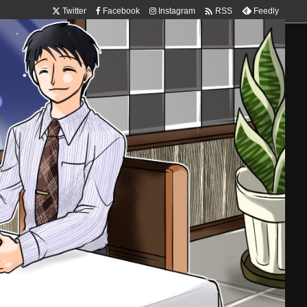

Twitter
Facebook
Instagram
Feedly
RSS