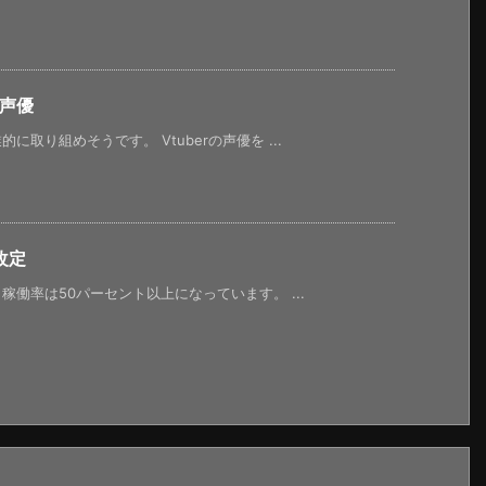
の声優
取り組めそうです。 Vtuberの声優を ...
改定
働率は50パーセント以上になっています。 ...