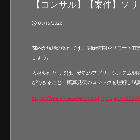
【コンサル】【案件】ソリ

03/16/2026
都内が現場の案件です。開始時期やリモート有
しょう。
人材要件としては、受託のアプリ／システム開
ができること、概算見積のロジックを理解し試
https://freelance.adecco.co.jp/projects/6529