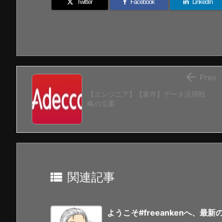
Twitter
Facebook
LinkedIn

Prev
【エンジニア】【案件】データ活用戦
略の立案

関連記事
ようこそ#freeankenへ、最